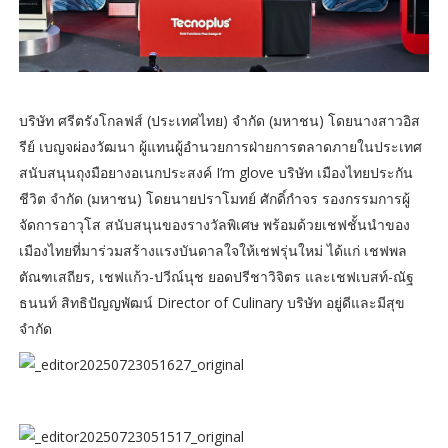
บริษัท ศรีตรังโกลฟส์ (ประเทศไทย) จำกัด (มหาชน) โดยนางสาวอิส
รีย์ เบญจผ่องวัฒนา ผู้แทนผู้อำนวยการฝ่ายการตลาดภายในประเทศ
สนับสนุนถุงมือยางอเนกประสงค์ I’m glove บริษัท เมืองไทยประกัน
ชีวิต จำกัด (มหาชน) โดยนายปราโมทย์ ศักดิ์กําจร รองกรรมการผู้
จัดการอาวุโส สนับสนุนของรางวัลพิเศษ พร้อมด้วยเชฟชั้นนำของ
เมืองไทยที่มาร่วมสร้างแรงบันดาลใจให้เชฟรุ่นใหม่ ได้แก่ เชฟพล
ตัณฑเสถียร, เชฟแก้ว-ปวีณ์นุช ยอดปรีชาวิจิตร และเชฟเบสท์-ณัฐ
ธนนท์ สิทธิปัญญพัฒน์ Director of Culinary บริษัท อยู่ดีและมีสุข
จำกัด