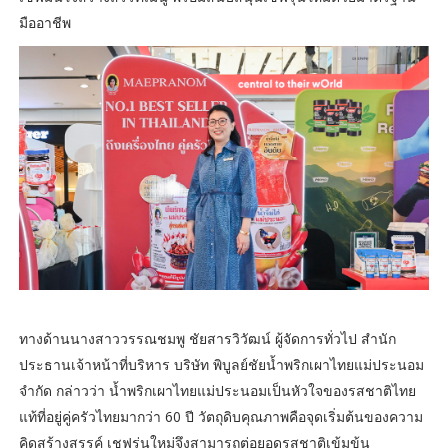
มืออาชีพ
ทางด้านนางสาววรรณชมพู ชัยสารวิวัฒน์ ผู้จัดการทั่วไป สำนัก
ประธานเจ้าหน้าที่บริหาร บริษัท พิบูลย์ชัยน้ำพริกเผาไทยแม่ประนอม
จำกัด กล่าวว่า น้ำพริกเผาไทยแม่ประนอมเป็นหัวใจของรสชาติไทย
แท้ที่อยู่คู่ครัวไทยมากว่า 60 ปี วัตถุดิบคุณภาพคือจุดเริ่มต้นของความ
คิดสร้างสรรค์ เชฟรุ่นใหม่จึงสามารถต่อยอดรสชาติเข้มข้น