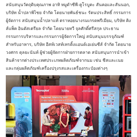
สนับสนุนวัตถุดิบคุณภาพ อาทิ หมูดำซีพี-คูโรบูตะ สันคอและสันนอก,
บริษัท น้ำปลาพิไชย จำกัด โดยนายพันธ์ชนะ รัตนประสิทธิ์ กรรมการ
ผู้จัดการ สนับสนุนน้ำปลาแท้ ตราหอยนางรมเกรดพรีเมียม, บริษัท คิง
ส์แพ็ค อินดัสเตรียล จำกัด โดยนายทวี จุลศักดิ์ศรีสกุล ประธาน
กรรมการบริหารและกรรมการผู้จัดการใหญ่ สนับสนุนบรรจุภัณฑ์
สำหรับอาหาร, บริษัท อีสท์เวสท์เทรดิ้งแอนด์เอเย่นซีส์ จำกัด โดยนาย
วงศกร ดุลยะนันท์ ผู้ช่วยผู้จัดการฝ่ายการตลาด สนับสนุนการนำเข้า
สินค้าจากต่างประเทศประเภทผลิตภัณฑ์จากนม เช่น ชีสและเนย
และกลุ่มผลิตภัณฑ์เครื่องปรุงรสและเครื่องกระป๋องต่างๆ