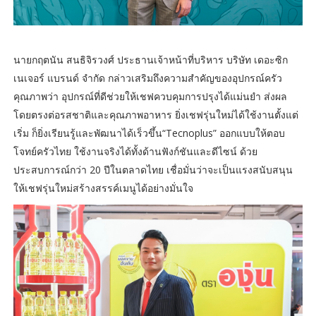
นายกฤตนัน สนธิจิรวงศ์ ประธานเจ้าหน้าที่บริหาร บริษัท เดอะซิก
เนเจอร์ แบรนด์ จำกัด กล่าวเสริมถึงความสำคัญของอุปกรณ์ครัว
คุณภาพว่า อุปกรณ์ที่ดีช่วยให้เชฟควบคุมการปรุงได้แม่นยำ ส่งผล
โดยตรงต่อรสชาติและคุณภาพอาหาร ยิ่งเชฟรุ่นใหม่ได้ใช้งานตั้งแต่
เริ่ม ก็ยิ่งเรียนรู้และพัฒนาได้เร็วขึ้น“Tecnoplus” ออกแบบให้ตอบ
โจทย์ครัวไทย ใช้งานจริงได้ทั้งด้านฟังก์ชันและดีไซน์ ด้วย
ประสบการณ์กว่า 20 ปีในตลาดไทย เชื่อมั่นว่าจะเป็นแรงสนับสนุน
ให้เชฟรุ่นใหม่สร้างสรรค์เมนูได้อย่างมั่นใจ