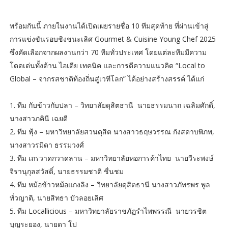
พร้อมกันนี้ ภายในงานได้เปิดเผยรายชื่อ 10 ทีมสุดท้าย ที่ผ่านเข้าสู่
การแข่งขันรอบชิงชนะเลิศ Gourmet & Cuisine Young Chef 2025
ซึ่งคัดเลือกจากผลงานกว่า 70 ทีมทั่วประเทศ โดยแต่ละทีมมีความ
โดดเด่นทั้งด้าน ไอเดีย เทคนิค และการตีความแนวคิด “Local to
Global – จากรสชาติท้องถิ่นสู่เวทีโลก” ได้อย่างสร้างสรรค์ ได้แก่
1. ทีม กับข้าวกับปลา – วิทยาลัยดุสิตธานี นายธรรมนาถ เฉลิมศักดิ์,
นางสาวภคินี เฉยดี
2. ทีม ฟุ้ง – มหาวิทยาลัยสวนดุสิต นางสาวธฤษวรรณ กังสดาบพิภพ,
นางสาวรมิดา ธรรมวงศ์
3. ทีม เถรวาดกวาดลาน – มหาวิทยาลัยหอการค้าไทย นายวีระพงษ์
จิรานุกุลสวัสดิ์, นายธรรมชาติ ชื่นชม
4. ทีม หม้อข้าวหม้อแกงลิง – วิทยาลัยดุสิตธานี นางสาวภัทรพร พูล
ทั่วญาติ, นายสิทธา บัวลอยเลิศ
5. ทีม Locallicious – มหาวิทยาลัยราชภัฏรำไพพรรณี นายวรชิต
บุญระยอง, นายดา โป