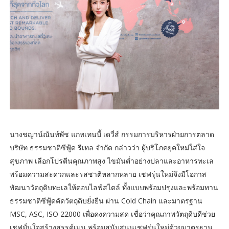
นางชญาน์ณันท์พัช แกทเทนบี้ เดวี่ส์ กรรมการบริหารฝ่ายการตลาด
บริษัท ธรรมชาติซีฟู้ด รีเทล จำกัด กล่าวว่า ผู้บริโภคยุคใหม่ใส่ใจ
สุขภาพ เลือกโปรตีนคุณภาพสูง ไขมันต่ำอย่างปลาและอาหารทะเล
พร้อมความสะดวกและรสชาติหลากหลาย เชฟรุ่นใหม่จึงมีโอกาส
พัฒนาวัตถุดิบทะเลให้ตอบไลฟ์สไตล์ ทั้งแบบพร้อมปรุงและพร้อมทาน
ธรรมชาติซีฟู้ดคัดวัตถุดิบยั่งยืน ผ่าน Cold Chain และมาตรฐาน
MSC, ASC, ISO 22000 เพื่อคงความสด เชื่อว่าคุณภาพวัตถุดิบดีช่วย
เชฟมั่นใจสร้างสรรค์เมนู พร้อมสนับสนุนเชฟรุ่นใหม่ด้วยมาตรฐาน