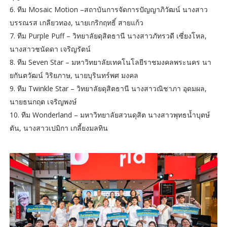
6. ทีม Mosaic Motion –สถาบันการจัดการปัญญาภิวัฒน์ นางสาว
บรรณรส เกลียวทอง, นายเกริกฤทธิ์ สายแก้ว
7. ทีม Purple Puff – วิทยาลัยดุสิตธานี นางสาวภัทรวดี เซี่ยงโหล,
นางสาวชนัดดา เจริญรัตน์
8. ทีม Seven Star – มหาวิทยาลัยเทคโนโลยีราชมงคลพระนคร นา
ยกันตวัฒน์ วิริยภาษ, นายบุรินทร์พศ มงคล
9. ทีม Twinkle Star – วิทยาลัยดุสิตธานี นางสาวณิชาภา อุดมผล,
นายธนกฤต เจริญพงษ์
10. ทีม Wonderland – มหาวิทยาลัยสวนดุสิต นางสาวพุทธน้ำบุตษ์
ตัน, นางสาวเปมิกา เกลี้ยงมลทิน