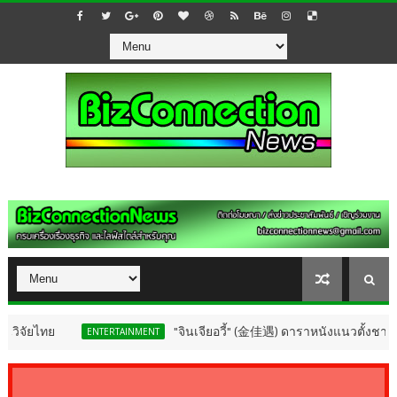
"จินเจียอวี้" (金佳遇) ดาราหนังแนวตั้งชาวจีนเยือนไทย เตรียมเ
TERTAINMENT