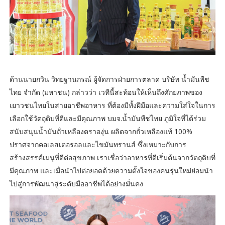
ด้านนายกวิน วิทยฐานกรณ์ ผู้จัดการฝ่ายการตลาด บริษัท น้ำมันพืช
ไทย จำกัด (มหาชน) กล่าวว่า เวทีนี้สะท้อนให้เห็นถึงศักยภาพของ
เยาวชนไทยในสายอาชีพอาหาร ที่ต้องมีทั้งฝีมือและความใส่ใจในการ
เลือกใช้วัตถุดิบที่ดีและมีคุณภาพ บมจ.น้ำมันพืชไทย ภูมิใจที่ได้ร่วม
สนับสนุนน้ำมันถั่วเหลืองตราองุ่น ผลิตจากถั่วเหลืองแท้ 100%
ปราศจากคอเลสเตอรอลและไขมันทรานส์ ซึ่งเหมาะกับการ
สร้างสรรค์เมนูที่ดีต่อสุขภาพ เราเชื่อว่าอาหารที่ดีเริ่มต้นจากวัตถุดิบที่
มีคุณภาพ และเมื่อนำไปต่อยอดด้วยความตั้งใจของคนรุ่นใหม่ย่อมนำ
ไปสู่การพัฒนาสู่ระดับมืออาชีพได้อย่างมั่นคง