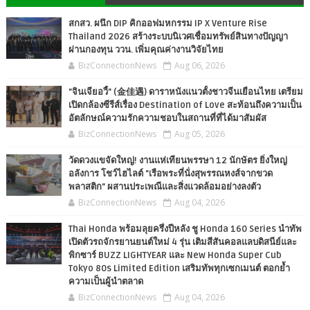
สกสว. ผนึก DIP คิกออฟมหกรรม IP X Venture Rise
Thailand 2026 สร้างระบบนิเวศเชื่อมทรัพย์สินทางปัญญา
ผ่านกองทุน ววน. เพิ่มคุณค่างานวิจัยไทย
BizConnectionNews
Aug 06, 2026
"จินเจียอวี้" (金佳遇) ดาราหนังแนวตั้งชาวจีนเยือนไทย เตรียม
เปิดกล้องซีรีส์เรื่อง Destination of Love สะท้อนถึงความเป็น
อัตลักษณ์ความรักความชอบในสถานที่ที่ได้มาสัมผัส
BizConnectionNews
Aug 05, 2026
วัดดวงแขจัดใหญ่! งานแห่เทียนพรรษา 12 นักษัตร ยิ่งใหญ่
อลังการ โชว์ไฮไลต์ "เรือพระที่นั่งสุพรรณหงส์จากขวด
พลาสติก" ผสานประเพณีและสิ่งแวดล้อมอย่างลงตัว
BizConnectionNews
Aug 04, 2026
Thai Honda พร้อมลุยครึ่งปีหลัง ชู Honda 160 Series นำทัพ
เปิดตัวรถจักรยานยนต์ใหม่ 4 รุ่น เติมสีสันคอลแลบดิสนีย์และ
พิกซาร์ BUZZ LIGHTYEAR และ New Honda Super Cub
Tokyo 80s Limited Edition เสริมทัพทุกเซกเมนต์ ตอกย้ำ
ความเป็นผู้นำตลาด
BizConnectionNews
Aug 04, 2026