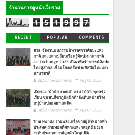
จำนวนการดูหน้าเว็บรวม
1
5
1
9
9
7
RECENT
POPULAR
COMMENTS
สวธ. จัดงานมหกรรมนิทรรศการศิลปะแห่ง
ชาติ และแลกเปลี่ยนเรียนรู้ศิลปะนานาชาติ :
Art Exchange 2026 เปิดเวทีสร้างสรรค์ศิลปะ
ไทยสู่สากล เชื่อมโยงเครือข่ายศิลปินไทยและ
นานาชาติ
BizConnectionNews
Aug 08, 2026
เปิดซอง “ผ้าป่าเบาะแส” ครบ 100% ทุกครัว
เรือน ชุมชนศีขรภูมิผนึกกำลังเดินหน้าสร้าง
หมู่บ้านปลอดยาเสพติด
BizConnectionNews
Aug 07, 2026
Thai Honda รวมพลังเครือข่ายผู้จำหน่ายทั่ว
ประเทศ ถ่ายทอดทิศทางและกลยุทธ์ มุ่งยก
ระดับประสบการณ์ลูกค้าในทุกมิติ