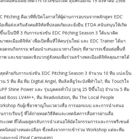
บใครคือหนึ่งเดียวที่คว้ารางวัลชนะเลิศ ลุ้นพร้อมกัน 19 สิงหาคม 2568
C Pitching คือเวทีที่เปิดโอกาสให้ผู้ผ่านการอบรมจากหลักสูตร EDC
อเพื่อส่งเสริมสังคมดิจิทัลที่ปลอดภัยและยั่งยืน ETDA สนับสนุนให้เกิด
ดขึ้นเป็นปีที่ 3 กับการแข่งขัน EDC Pitching Season 3 ใต้แนวคิด
ฒนาพลเมืองดิจิทัล’ เพื่อเปิดพื้นที่ให้คนรุ่นใหม่ และ EDC Trainer ได้มา
อดจนกิจกรรม พร้อมนำเสนอแนวทางใหม่ๆ ที่สามารถเชื่อมต่อพื้นที่
ภาพ และขยายผลเชิงบวกสู่สังคมเพื่อร่วมสร้างพลเมืองดิจิทัลคุณภาพได้
่รอบสุดท้ายกับการแข่งขัน EDC Pitching Season 3 จำนวน 10 ทีม แบ่งเป็น
วน 5 ทีม คือ ทีม Digital Angel, ทีมลิลลี่ยูว์จะบังพี่ทำไม?, ทีม Touchใจ
PP Shine Power และ รุ่นบุคคลทั่วไป (อายุ 25 ปีขึ้นไป) จำนวน 5 ทีม
 Riad Boss LV44++, ทีม Readvolution, ทีม The Local People
g Workshop กับผู้เชี่ยวชาญในแวดวงสื่อ การออกแบบ และการนำเสนอ
รเรียนรู้ ที่ได้ถ่ายทอดวิธีคิดและเทคนิคการสื่อสารผ่านสื่อ
งประเทศ ที่ได้เผยสูตรลับการนำเสนอให้มัดใจกรรมการและการพรีเซนต์
เทคนิคอย่างหมดเปลือก ซึ่งหลังจากการเข้าร่วม Workshop แต่ละทีม
บสมบูรณ์ (Final Campaign)