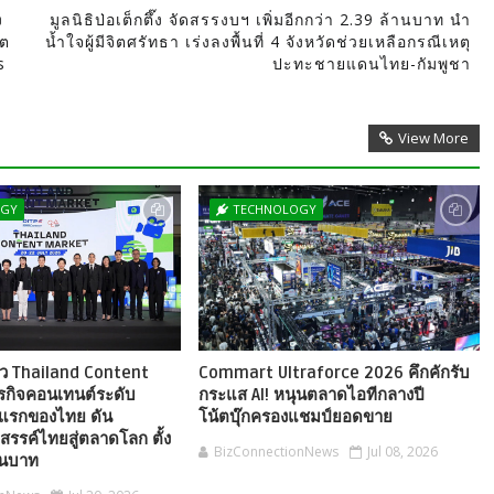
ง
มูลนิธิป่อเต็กตึ๊ง จัดสรรงบฯ เพิ่มอีกกว่า 2.39 ล้านบาท นำ
คต
น้ำใจผู้มีจิตศรัทธา เร่งลงพื้นที่ 4 จังหวัดช่วยเหลือกรณีเหตุ
s
ปะทะชายแดนไทย-กัมพูชา
View More
OGY
TECHNOLOGY
ตัว Thailand Content
Commart Ultraforce 2026 คึกคักรับ
ุรกิจคอนเทนต์ระดับ
กระแส AI! หนุนตลาดไอทีกลางปี
แรกของไทย ดัน
โน้ตบุ๊กครองแชมป์ยอดขาย
สรรค์ไทยสู่ตลาดโลก ตั้ง
BizConnectionNews
Jul 08, 2026
้านบาท