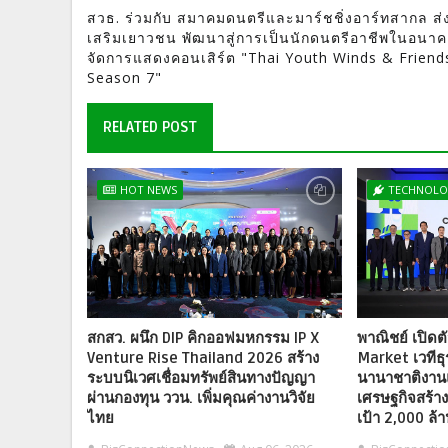
สวธ. ร่วมกับ สมาคมดนตรีและมาร์ชชิ่งอาร์ทสากล ส่
เสริมเยาวชน พัฒนาสู่การเป็นนักดนตรีอาชีพในอนา
จัดการแสดงคอนเสิร์ต "Thai Youth Winds & Friend
Season 7"
RELATED POST
HOT NEWS
TECHNOL
สกสว. ผนึก DIP คิกออฟมหกรรม IP X
พาณิชย์ เปิด
Venture Rise Thailand 2026 สร้าง
Market เวทีธ
ระบบนิเวศเชื่อมทรัพย์สินทางปัญญา
นานาชาติงาน
ผ่านกองทุน ววน. เพิ่มคุณค่างานวิจัย
เศรษฐกิจสร้าง
ไทย
เป้า 2,000 ล