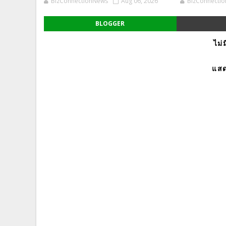
BizConnectionNews
Aug 06, 2026
BizConnecti
BLOGGER
ไม่
แสด