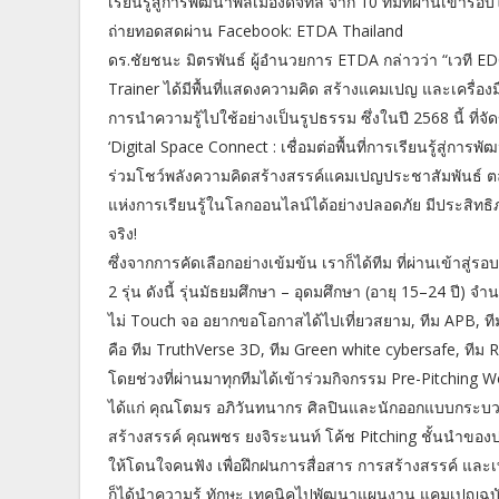
เรียนรู้สู่การพัฒนาพลเมืองดิจิทัล จาก 10 ทีมที่ผ่านเข้ารอ
ถ่ายทอดสดผ่าน Facebook: ETDA Thailand
ดร.ชัยชนะ มิตรพันธ์ ผู้อำนวยการ ETDA กล่าวว่า “เวที ED
Trainer ได้มีพื้นที่แสดงความคิด สร้างแคมเปญ และเครื่องมื
การนำความรู้ไปใช้อย่างเป็นรูปธรรม ซึ่งในปี 2568 นี้ ที่จั
‘Digital Space Connect : เชื่อมต่อพื้นที่การเรียนรู้สู่การพั
ร่วมโชว์พลังความคิดสร้างสรรค์แคมเปญประชาสัมพันธ์ ตล
แห่งการเรียนรู้ในโลกออนไลน์ได้อย่างปลอดภัย มีประสิทธิ
จริง!
ซึ่งจากการคัดเลือกอย่างเข้มข้น เราก็ได้ทีม ที่ผ่านเข้าสู
2 รุ่น ดังนี้ รุ่นมัธยมศึกษา – อุดมศึกษา (อายุ 15–24 ปี) จำน
ไม่ Touch จอ อยากขอโอกาสได้ไปเที่ยวสยาม, ทีม APB, ทีม
คือ ทีม TruthVerse 3D, ทีม Green white cybersafe, ทีม
โดยช่วงที่ผ่านมาทุกทีมได้เข้าร่วมกิจกรรม Pre-Pitchin
ได้แก่ คุณโตมร อภิวันทนากร ศิลปินและนักออกแบบกระบวนกา
สร้างสรรค์ คุณพชร ยงจิระนนท์ โค้ช Pitching ชั้นนำขอ
ให้โดนใจคนฟัง เพื่อฝึกฝนการสื่อสาร การสร้างสรรค์ และ
ก็ได้นำความรู้ ทักษะ เทคนิคไปพัฒนาแผนงาน แคมเปญฉบั