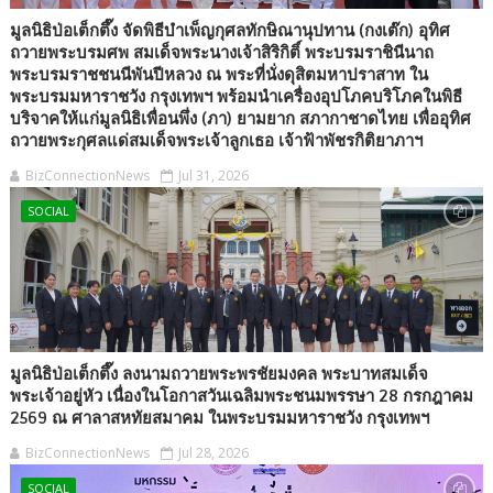
มูลนิธิป่อเต็กตึ๊ง จัดพิธีบำเพ็ญกุศลทักษิณานุปทาน (กงเต๊ก) อุทิศ
ถวายพระบรมศพ สมเด็จพระนางเจ้าสิริกิติ์ พระบรมราชินีนาถ
พระบรมราชชนนีพันปีหลวง ณ พระที่นั่งดุสิตมหาปราสาท ใน
พระบรมมหาราชวัง กรุงเทพฯ พร้อมนำเครื่องอุปโภคบริโภคในพิธี
บริจาคให้แก่มูลนิธิเพื่อนพึ่ง (ภา) ยามยาก สภากาชาดไทย เพื่ออุทิศ
ถวายพระกุศลแด่สมเด็จพระเจ้าลูกเธอ เจ้าฟ้าพัชรกิติยาภาฯ
BizConnectionNews
Jul 31, 2026
SOCIAL
มูลนิธิป่อเต็กตึ๊ง ลงนามถวายพระพรชัยมงคล พระบาทสมเด็จ
พระเจ้าอยู่หัว เนื่องในโอกาสวันเฉลิมพระชนมพรรษา 28 กรกฎาคม
2569 ณ ศาลาสหทัยสมาคม ในพระบรมมหาราชวัง กรุงเทพฯ
BizConnectionNews
Jul 28, 2026
SOCIAL