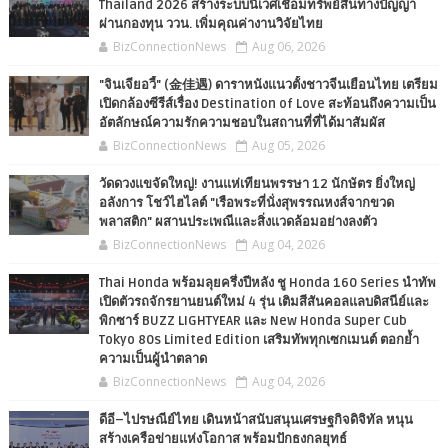
Thailand 2026 สร้างระบบนิเวศเชื่อมทรัพย์สินทางปัญญา
ผ่านกองทุน ววน. เพิ่มคุณค่างานวิจัยไทย
BizConnectionNews
Aug 06, 2026
"จินเจียอวี้" (金佳遇) ดาราหนังแนวตั้งชาวจีนเยือนไทย เตรียม
เปิดกล้องซีรีส์เรื่อง Destination of Love สะท้อนถึงความเป็น
อัตลักษณ์ความรักความชอบในสถานที่ที่ได้มาสัมผัส
BizConnectionNews
Aug 05, 2026
วัดดวงแขจัดใหญ่! งานแห่เทียนพรรษา 12 นักษัตร ยิ่งใหญ่
อลังการ โชว์ไฮไลต์ "เรือพระที่นั่งสุพรรณหงส์จากขวด
พลาสติก" ผสานประเพณีและสิ่งแวดล้อมอย่างลงตัว
BizConnectionNews
Aug 04, 2026
Thai Honda พร้อมลุยครึ่งปีหลัง ชู Honda 160 Series นำทัพ
เปิดตัวรถจักรยานยนต์ใหม่ 4 รุ่น เติมสีสันคอลแลบดิสนีย์และ
พิกซาร์ BUZZ LIGHTYEAR และ New Honda Super Cub
Tokyo 80s Limited Edition เสริมทัพทุกเซกเมนต์ ตอกย้ำ
ความเป็นผู้นำตลาด
BizConnectionNews
Aug 04, 2026
ดีอี–ไปรษณีย์ไทย เดินหน้าสนับสนุนเศรษฐกิจดิจิทัล หนุน
สร้างเครือข่ายแห่งโอกาส พร้อมปักธงกลยุทธ์