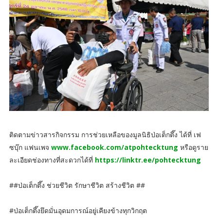
ติดตามข่าวสารกิจกรรม การช่วยเหลือของมูลนิธิป่อเต็กตึ๊ง ได้ที่ เฟ
ซบุ๊ก แฟนเพจ
www.facebook.com/atpohtecktung
หรือดูราย
ละเอียดช่องทางที่สะดวกได้ที่
https://linktr.ee/pohtecktung
##ป่อเต็กตึ๊ง ช่วยชีวิต รักษาชีวิต สร้างชีวิต ##
#ป่อเต็กตึ๊งยึดมั่นอุดมการณ์อยู่เคียงข้างทุกวิกฤต