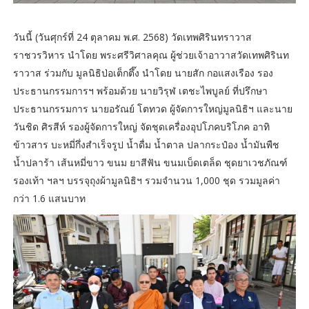
วันนี้ (วันศุกร์ที่ 24 ตุลาคม พ.ศ. 2568) วัดเทพศิรินทราวาส
ราชวรวิหาร นำโดย พระศรีวิศาลคุณ ผู้ช่วยเจ้าอาวาสวัดเทพศิรินท
ราวาส ร่วมกับ มูลนิธิป่อเต็กตึ๊ง นำโดย นายสัก กอแสงเรือง รอง
ประธานกรรมการฯ พร้อมด้วย นายวิรุฬ เตชะไพบูลย์ ที่ปรึกษา
ประธานกรรมการ นายอรัณย์ โตทวด ผู้จัดการใหญ่มูลนิธิฯ และนาย
วันชิด ศิรสีห์ รองผู้จัดการใหญ่ จัดชุดเครื่องอุปโภคบริโภค อาทิ
ข้าวสาร บะหมี่กึ่งสำเร็จรูป น้ำดื่ม น้ำตาล ปลากระป๋อง น้ำมันพืช
น้ำปลาร้า เส้นหมี่ขาว ขนม ยาสีฟัน ขนมเบ็ดเตล็ด ชุดยาเวชภัณฑ์
รองเท้า ฯลฯ บรรจุถุงผ้ามูลนิธิฯ รวมจำนวน 1,000 ชุด รวมมูลค่า
กว่า 1.6 แสนบาท