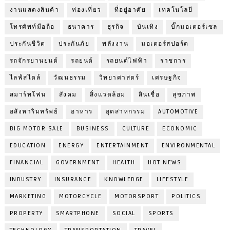
งานแสดงสินค้า
ท่องเที่ยว
ที่อยู่อาศัย
เทคโนโลยี
โทรศัพท์มือถือ
ธนาคาร
ธุรกิจ
บันเทิง
บิ๊กมอเตอร์เซล
ประกันชีวิต
ประกันภัย
พลังงาน
มอเตอร์สปอร์ต
รถจักรยานยนต์
รถยนต์
รถยนต์ไฟฟ้า
ราชการ
ไลฟ์สไตล์
วัฒนธรรม
วิทยาศาสตร์
เศรษฐกิจ
สมาร์ทโฟน
สังคม
สิ่งแวดล้อม
สินเชื่อ
สุขภาพ
อสังหาริมทรัพย์
อาหาร
อุตสาหกรรม
AUTOMOTIVE
BIG MOTOR SALE
BUSINESS
CULTURE
ECONOMIC
EDUCATION
ENERGY
ENTERTAINMENT
ENVIRONMENTAL
FINANCIAL
GOVERNMENT
HEALTH
HOT NEWS
INDUSTRY
INSURANCE
KNOWLEDGE
LIFESTYLE
MARKETING
MOTORCYCLE
MOTORSPORT
POLITICS
PROPERTY
SMARTPHONE
SOCIAL
SPORTS