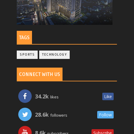
TAGS
SPORTS
TECHNOLOGY
CONNECT WITH US
34.2k
Like
likes
28.6k
Follow
followers
8.6k
Subscribe
subscribers