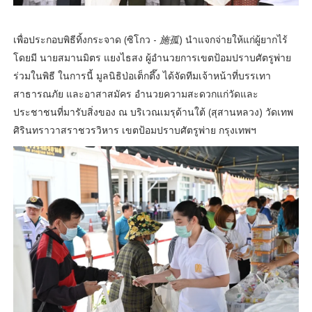
เพื่อประกอบพิธีทิ้งกระจาด (ซิโกว -
施孤
) นำแจกจ่ายให้แก่ผู้ยากไร้
โดยมี นายสมานมิตร แยงไธสง ผู้อำนวยการเขตป้อมปราบศัตรูพ่าย
ร่วมในพิธี ในการนี้ มูลนิธิป่อเต็กตึ๊ง ได้จัดทีมเจ้าหน้าที่บรรเทา
สาธารณภัย และอาสาสมัคร อำนวยความสะดวกแก่วัดและ
ประชาชนที่มารับสิ่งของ ณ บริเวณเมรุด้านใต้ (สุสานหลวง) วัดเทพ
ศิรินทราวาสราชวรวิหาร เขตป้อมปราบศัตรูพ่าย กรุงเทพฯ