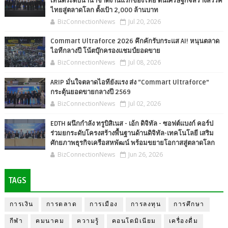
เทนต์ระดับนานาชาติงานแรกของไทย ดันเศรษฐกิจสร้างสรรค์
ไทยสู่ตลาดโลก ตั้งเป้า 2,000 ล้านบาท
BizConnectionNews
Jul 20, 2026
Commart Ultraforce 2026 คึกคักรับกระแส AI! หนุนตลาด
ไอทีกลางปี โน้ตบุ๊กครองแชมป์ยอดขาย
BizConnectionNews
Jul 08, 2026
ARIP มั่นใจตลาดไอทียังแรง ส่ง “Commart Ultraforce”
กระตุ้นยอดขายกลางปี 2569
BizConnectionNews
Jul 02, 2026
EDTH ผนึกกำลัง ทรูบิสิเนส - เอ้ก ดิจิทัล - ซอฟต์แบงก์ คอร์ป
ร่วมยกระดับโครงสร้างพื้นฐานด้านดิจิทัล-เทคโนโลยี เสริม
ศักยภาพธุรกิจเครือสหพัฒน์ พร้อมขยายโอกาสสู่ตลาดโลก
BizConnectionNews
Jun 26, 2026
TAGS
การเงิน
การตลาด
การเมือง
การลงทุน
การศึกษา
กีฬา
คมนาคม
ความรู้
คอนโดมิเนียม
เครื่องดื่ม