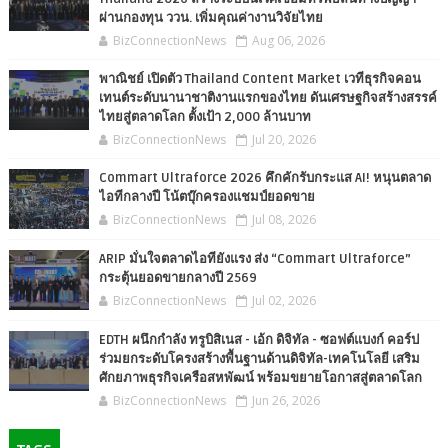
ผ่านกองทุน ววน. เพิ่มคุณค่างานวิจัยไทย
BizConnectionNews
Aug 06, 2026
พาณิชย์ เปิดตัว Thailand Content Market เวทีธุรกิจคอน
เทนต์ระดับนานาชาติงานแรกของไทย ดันเศรษฐกิจสร้างสรรค์
ไทยสู่ตลาดโลก ตั้งเป้า 2,000 ล้านบาท
BizConnectionNews
Jul 20, 2026
Commart Ultraforce 2026 คึกคักรับกระแส AI! หนุนตลาด
ไอทีกลางปี โน้ตบุ๊กครองแชมป์ยอดขาย
BizConnectionNews
Jul 08, 2026
ARIP มั่นใจตลาดไอทียังแรง ส่ง “Commart Ultraforce”
กระตุ้นยอดขายกลางปี 2569
BizConnectionNews
Jul 02, 2026
EDTH ผนึกกำลัง ทรูบิสิเนส - เอ้ก ดิจิทัล - ซอฟต์แบงก์ คอร์ป
ร่วมยกระดับโครงสร้างพื้นฐานด้านดิจิทัล-เทคโนโลยี เสริม
ศักยภาพธุรกิจเครือสหพัฒน์ พร้อมขยายโอกาสสู่ตลาดโลก
BizConnectionNews
Jun 26, 2026