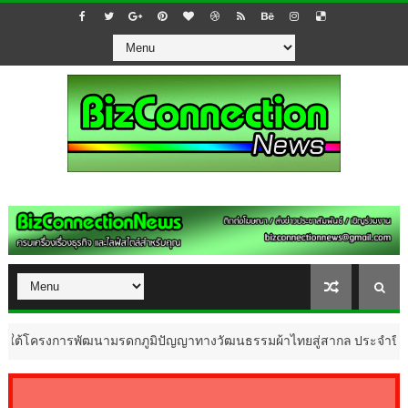
งการพัฒนามรดกภูมิปัญญาทางวัฒนธรรมผ้าไทยสู่สากล ประจำปี 2569 นำเส