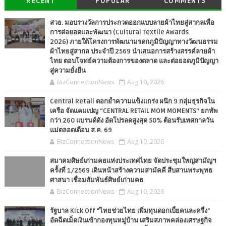
RECENT
POPULAR
COMMENTS
สวธ. มอบรางวัลการประกวดออกแบบลายผ้าไทยสู่สากลเพื่อ
การต่อยอดและพัฒนา (Cultural Textile Awards
2026) ภายใต้โครงการพัฒนามรดกภูมิปัญญาทางวัฒนธรรม
ผ้าไทยสู่สากล ประจำปี 2569 นำเสนอการสร้างสรรค์ลายผ้า
ไทย ตอบโจทย์ความต้องการของตลาด และต่อยอดภูมิปัญญา
สู่ความยั่งยืน
BizConnectionNews
Aug 10, 2026
Central Retail ตอกย้ำความแข็งแกร่ง ผนึก 9 กลุ่มธุรกิจใน
เครือ จัดแคมเปญ “CENTRAL RETAIL MOM MOMENTS” ยกทัพ
กว่า 260 แบรนด์ดัง อัดโปรลดสูงสุด 50% ต้อนรับเทศกาลวัน
แม่ตลอดเดือน ส.ค. 69
BizConnectionNews
Aug 10, 2026
สมาคมศิษย์เก่ามคธแห่งประเทศไทย จัดประชุมใหญ่สามัญฯ
ครั้งที่ 1/2569 เดินหน้าสร้างความสามัคคี สืบสานพระพุทธ
ศาสนา เชื่อมสัมพันธ์ศิษย์เก่ามคธ
BizConnectionNews
Aug 10, 2026
รัฐบาล Kick Off "ไทยช่วยไทย เพิ่มทุนดอกเบี้ยคนละครึ่ง"
อัดฉีดเม็ดเงินเข้ากองทุนหมู่บ้าน เสริมสภาพคล่องเศรษฐกิจ