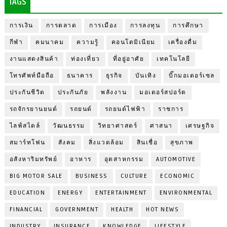
TAGS
การเงิน
การตลาด
การเมือง
การลงทุน
การศึกษา
กีฬา
คมนาคม
ความรู้
คอนโดมิเนียม
เครื่องดื่ม
งานแสดงสินค้า
ท่องเที่ยว
ที่อยู่อาศัย
เทคโนโลยี
โทรศัพท์มือถือ
ธนาคาร
ธุรกิจ
บันเทิง
บิ๊กมอเตอร์เซล
ประกันชีวิต
ประกันภัย
พลังงาน
มอเตอร์สปอร์ต
รถจักรยานยนต์
รถยนต์
รถยนต์ไฟฟ้า
ราชการ
ไลฟ์สไตล์
วัฒนธรรม
วิทยาศาสตร์
ศาสนา
เศรษฐกิจ
สมาร์ทโฟน
สังคม
สิ่งแวดล้อม
สินเชื่อ
สุขภาพ
อสังหาริมทรัพย์
อาหาร
อุตสาหกรรม
AUTOMOTIVE
BIG MOTOR SALE
BUSINESS
CULTURE
ECONOMIC
EDUCATION
ENERGY
ENTERTAINMENT
ENVIRONMENTAL
FINANCIAL
GOVERNMENT
HEALTH
HOT NEWS
INDUSTRY
INSURANCE
KNOWLEDGE
LIFESTYLE