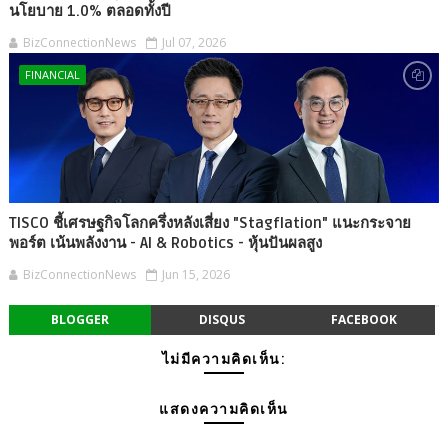
นโยบาย 1.0% ตลอดทั้งปี
BizConnectionNews
Jul 07, 2026
FINANCIAL
TISCO ชี้เศรษฐกิจโลกครึ่งหลังเสี่ยง "Stagflation" แนะกระจาย
พอร์ต เน้นพลังงาน - AI & Robotics - หุ้นปันผลสูง
BizConnectionNews
Jun 15, 2026
BLOGGER
DISQUS
FACEBOOK
ไม่มีความคิดเห็น:
แสดงความคิดเห็น