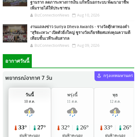
ฐานราก ลดภาระทางการเงิน แก้หนี้นอกระบบ พัฒนาอาชีพ
เพิ่มรายได้ให้ประชาชน
BizConnectionNews
Aug 10, 2026
งานแถลงข่าว Suriya Dheva Awards - รางวัลตุ๊กตาทองคำ
"สุริยะเทวะ" เปิดตัวยิ่งใหญ่ ชูรางวัลเกียรติยศแห่งคุณความดี
เทียบชั้นเวทีระดับสากล
BizConnectionNews
Aug 09, 2026
อากาศวันนี้