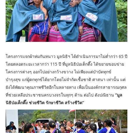
โครงการแจกผ้าห่มกันหนาว มูลนิธิฯ ได้ดำเนินการมาไม่ต่ำกว่า 65 ปี
โดยตลอดระยะเวลากว่า 115 ปี ที่มูลนิธิป่อเต็กตึ๊ง ได้ขยายขอบข่าย
โครงการต่างๆ ออกไปอย่างกว้างขวาง ไม่เพียงแต่บำบัดทุกข์
บำรุงสุข แก่ผู้ตกทุกข์ได้ยากโดยไม่จำกัดเชื้อชาติ ศาสนา เท่านั้น แต่
ยังได้พัฒนาคุณภาพชีวิตอีกในหลายทาง เพื่อเป็นองค์กรสาธารณกุศล
ที่ช่วยเหลือประชาชนครบวงจรในทุกๆ ด้าน ต่อไป ดังปณิธาน
“มูล
นิธิป่อเต็กตึ๊ง ช่วยชีวิต รักษาชีวิต สร้างชีวิต”