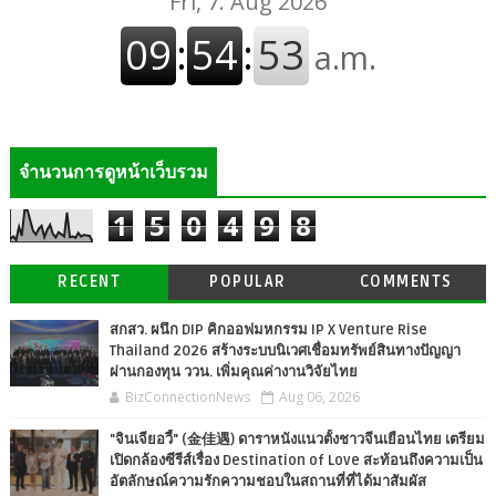
จำนวนการดูหน้าเว็บรวม
1
5
0
4
9
8
RECENT
POPULAR
COMMENTS
สกสว. ผนึก DIP คิกออฟมหกรรม IP X Venture Rise
Thailand 2026 สร้างระบบนิเวศเชื่อมทรัพย์สินทางปัญญา
ผ่านกองทุน ววน. เพิ่มคุณค่างานวิจัยไทย
BizConnectionNews
Aug 06, 2026
"จินเจียอวี้" (金佳遇) ดาราหนังแนวตั้งชาวจีนเยือนไทย เตรียม
เปิดกล้องซีรีส์เรื่อง Destination of Love สะท้อนถึงความเป็น
อัตลักษณ์ความรักความชอบในสถานที่ที่ได้มาสัมผัส