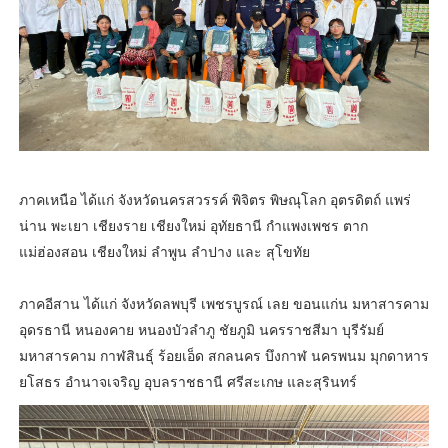
ภาคเหนือ ได้แก่ จังหวัดนครสวรรค์ พิจิตร พิษณุโลก อุตรดิตถ์ แพร่
น่าน พะเยา เชียงราย เชียงใหม่ อุทัยธานี กำแพงเพชร ตาก
แม่ฮ่องสอน เชียงใหม่ ลำพูน ลำปาง และ สุโขทัย
ภาคอีสาน ได้แก่ จังหวัดลพบุรี เพชรบูรณ์ เลย ขอนแก่น มหาสารคาม
อุดรธานี หนองคาย หนองบัวลำภู ชัยภูมิ นครราชสีมา บุรีรัมย์
มหาสารคาม กาฬสินธุ์ ร้อยเอ็ด สกลนคร บึงกาฬ นครพนม มุกดาหาร
ยโสธร อำนาจเจริญ อุบลราชธานี ศรีสะเกษ และสุรินทร์