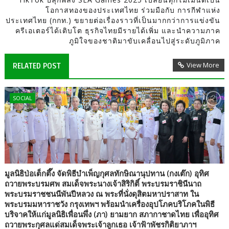
โอกาสทองของประเทศไทย ร่วมมือกับ การกีฬาแห่ง
ประเทศไทย (กกท.) ขยายต่อเรื่องราวที่เป็นมากกว่าการแข่งขัน
ครีเอเตอร์ได้เติบโต ธุรกิจไทยมีรายได้เพิ่ม และนำความภาค
ภูมิใจของชาติมาขับเคลื่อนไปสู่ระดับภูมิภาค
View More
RELATED POST
SOCIAL
มูลนิธิป่อเต็กตึ๊ง จัดพิธีบำเพ็ญกุศลทักษิณานุปทาน (กงเต๊ก) อุทิศ
ถวายพระบรมศพ สมเด็จพระนางเจ้าสิริกิติ์ พระบรมราชินีนาถ
พระบรมราชชนนีพันปีหลวง ณ พระที่นั่งดุสิตมหาปราสาท ใน
พระบรมมหาราชวัง กรุงเทพฯ พร้อมนำเครื่องอุปโภคบริโภคในพิธี
บริจาคให้แก่มูลนิธิเพื่อนพึ่ง (ภา) ยามยาก สภากาชาดไทย เพื่ออุทิศ
ถวายพระกุศลแด่สมเด็จพระเจ้าลูกเธอ เจ้าฟ้าพัชรกิติยาภาฯ