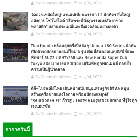
BizConnectionNews
Aug 05, 2026
วัดดวงแขจัดใหญ่! งานแห่เทียนพรรษา 12 นักษัตร ยิ่งใหญ่
อลังการ โชว์ไฮไลต์ "เรือพระที่นั่งสุพรรณหงส์จากขวด
พลาสติก" ผสานประเพณีและสิ่งแวดล้อมอย่างลงตัว
BizConnectionNews
Aug 04, 2026
Thai Honda พร้อมลุยครึ่งปีหลัง ชู Honda 160 Series นำทัพ
เปิดตัวรถจักรยานยนต์ใหม่ 4 รุ่น เติมสีสันคอลแลบดิสนีย์และ
พิกซาร์ BUZZ LIGHTYEAR และ New Honda Super Cub
Tokyo 80s Limited Edition เสริมทัพทุกเซกเมนต์ ตอกย้ำ
ความเป็นผู้นำตลาด
BizConnectionNews
Aug 04, 2026
ดีอี–ไปรษณีย์ไทย เดินหน้าสนับสนุนเศรษฐกิจดิจิทัล หนุน
สร้างเครือข่ายแห่งโอกาส พร้อมปักธงกลยุทธ์
"RelationSHIFT" ก้าวสู่ Lifestyle Logistics Brand ที่รู้ใจทุก
เจเนอเรชัน
BizConnectionNews
Aug 03, 2026
อากาศวันนี้