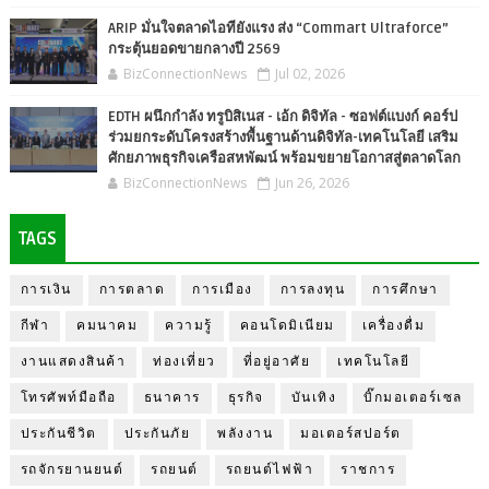
ARIP มั่นใจตลาดไอทียังแรง ส่ง “Commart Ultraforce”
กระตุ้นยอดขายกลางปี 2569
BizConnectionNews
Jul 02, 2026
EDTH ผนึกกำลัง ทรูบิสิเนส - เอ้ก ดิจิทัล - ซอฟต์แบงก์ คอร์ป
ร่วมยกระดับโครงสร้างพื้นฐานด้านดิจิทัล-เทคโนโลยี เสริม
ศักยภาพธุรกิจเครือสหพัฒน์ พร้อมขยายโอกาสสู่ตลาดโลก
BizConnectionNews
Jun 26, 2026
TAGS
การเงิน
การตลาด
การเมือง
การลงทุน
การศึกษา
กีฬา
คมนาคม
ความรู้
คอนโดมิเนียม
เครื่องดื่ม
งานแสดงสินค้า
ท่องเที่ยว
ที่อยู่อาศัย
เทคโนโลยี
โทรศัพท์มือถือ
ธนาคาร
ธุรกิจ
บันเทิง
บิ๊กมอเตอร์เซล
ประกันชีวิต
ประกันภัย
พลังงาน
มอเตอร์สปอร์ต
รถจักรยานยนต์
รถยนต์
รถยนต์ไฟฟ้า
ราชการ