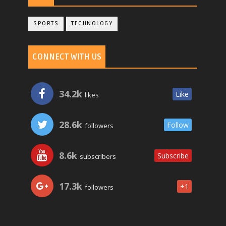
SPORTS
TECHNOLOGY
CONNECT WITH US
34.2k
Like
likes
28.6k
Follow
followers
8.6k
Subscribe
subscribers
17.3k
+1
followers