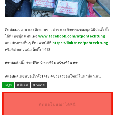
ติดต่อสอบถาม และติดตามข่าวสาร และกิจกรรมของมูลนิธิป่อเต็กตึ๊ง
ได้ที่ เฟซบุ๊ก แฟนเพจ
www.facebook.com/atpohtecktung
และช่องทางอื่นๆ ที่สะดวกได้ที่
https://linktr.ee/pohtecktung
หรือที่สายด่วนป่อเต็กตึ๊ง 1418
## ป่อเต็กตึ๊ง ช่วยชีวิต รักษาชีวิต สร้างชีวิต ##
#แอปพลิเคชันป่อเต็กตึ๊ง1418 #ช่วยจริงอุ่นใจแม้ในนาทีฉุกเฉิน
Tags
# สังคม
# Social
ติดต่อโฆษณาได้ที่นี่