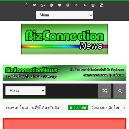
นที่ที่ได้มาสัมผัส
วัดดวงแขจัดใหญ่! งานแห่เทียนพรรษา 
CULTURE