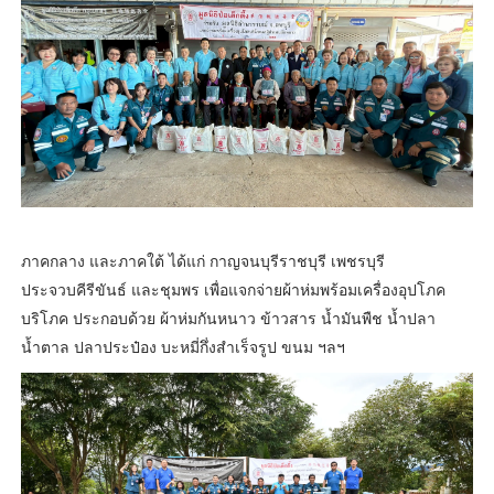
ภาคกลาง และภาคใต้ ได้แก่ กาญจนบุรีราชบุรี เพชรบุรี
ประจวบคีรีขันธ์ และชุมพร เพื่อแจกจ่ายผ้าห่มพร้อมเครื่องอุปโภค
บริโภค ประกอบด้วย ผ้าห่มกันหนาว ข้าวสาร น้ำมันพืช น้ำปลา
น้ำตาล ปลาประป๋อง บะหมี่กึ่งสำเร็จรูป ขนม ฯลฯ