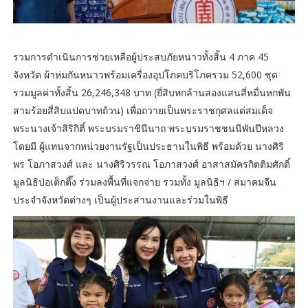
รวมการดำเนินการช่วยเหลือผู้ประสบภัยหนาวทั้งสิ้น 4 ภาค 45
จังหวัด ผ้าห่มกันหนาวพร้อมเครื่องอุปโภคบริโภครวม 52,600 ชุด
รวมมูลค่าทั้งสิ้น 26,246,348 บาท (ยี่สิบหกล้านสองแสนสี่หมื่นหกพัน
สามร้อยสี่สิบแปดบาทถ้วน) เพื่อถวายเป็นพระราชกุศลแด่สมเด็จ
พระนางเจ้าสิริกิติ์ พระบรมราชินีนาถ พระบรมราชชนนีพันปีหลวง
โดยมี ผู้แทนจากหน่วยงานรัฐเป็นประธานในพิธี พร้อมด้วย นางศิริ
พร โอภาสวงศ์ และ นางศิริวรรณ โอภาสวงศ์ อาสาสมัครกิตติมศักดิ์
มูลนิธิป่อเต็กตึ๊ง ร่วมลงพื้นที่แจกจ่าย รวมทั้ง มูลนิธิฯ / สมาคมจีน
ประจำจังหวัดต่างๆ เป็นผู้ประสานงานและร่วมในพิธี