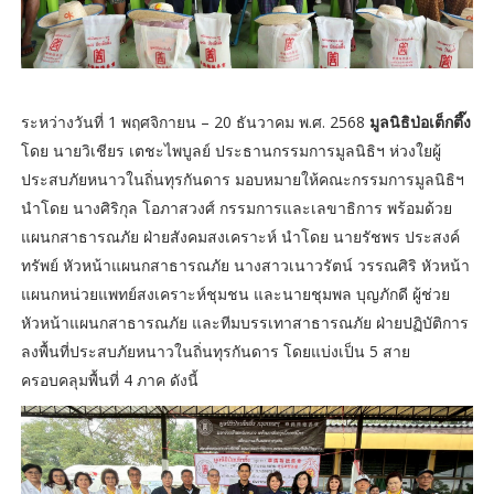
ระหว่างวันที่ 1 พฤศจิกายน – 20 ธันวาคม พ.ศ. 2568
มูลนิธิป่อเต็กตึ๊ง
โดย นายวิเชียร เตชะไพบูลย์ ประธานกรรมการมูลนิธิฯ ห่วงใยผู้
ประสบภัยหนาวในถิ่นทุรกันดาร มอบหมายให้คณะกรรมการมูลนิธิฯ
นำโดย นางศิริกุล โอภาสวงศ์ กรรมการและเลขาธิการ พร้อมด้วย
แผนกสาธารณภัย ฝ่ายสังคมสงเคราะห์ นำโดย นายรัชพร ประสงค์
ทรัพย์ หัวหน้าแผนกสาธารณภัย นางสาวเนาวรัตน์ วรรณศิริ หัวหน้า
แผนกหน่วยแพทย์สงเคราะห์ชุมชน และนายชุมพล บุญภักดี ผู้ช่วย
หัวหน้าแผนกสาธารณภัย และทีมบรรเทาสาธารณภัย ฝ่ายปฏิบัติการ
ลงพื้นที่ประสบภัยหนาวในถิ่นทุรกันดาร โดยแบ่งเป็น 5 สาย
ครอบคลุมพื้นที่ 4 ภาค ดังนี้