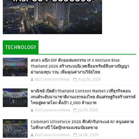
TECHNOLOGY
สกสว. ผนึก DIP คิกออฟมหกรรม IP X Venture Rise
Thailand 2026 สร้างระบบนิเวศเชื่อมทรัพย์สินทางปัญญา
ผ่านกองทุน ววน. เพิ่มคุณค่างานวิจัยไทย
BizConnectionNews
Aug 06, 2026
พาณิชย์ เปิดตัว Thailand Content Market เวทีธุรกิจคอน
เทนต์ระดับนานาชาติงานแรกของไทย ดันเศรษฐกิจสร้างสรรค์
ไทยสู่ตลาดโลก ตั้งเป้า 2,000 ล้านบาท
BizConnectionNews
Jul 20, 2026
Commart Ultraforce 2026 คึกคักรับกระแส AI! หนุนตลาด
ไอทีกลางปี โน้ตบุ๊กครองแชมป์ยอดขาย
BizConnectionNews
Jul 08, 2026