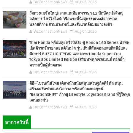
BizConnectionNews
Aug 05, 2026
วัดดวงแขจัดใหญ่! งานแห่เทียนพรรษา 12 นักษัตร ยิ่งใหญ่
อลังการ โชว์ไฮไลต์ "เรือพระที่นั่งสุพรรณหงส์จากขวด
พลาสติก" ผสานประเพณีและสิ่งแวดล้อมอย่างลงตัว
BizConnectionNews
Aug 04, 2026
Thai Honda พร้อมลุยครึ่งปีหลัง ชู Honda 160 Series นำทัพ
เปิดตัวรถจักรยานยนต์ใหม่ 4 รุ่น เติมสีสันคอลแลบดิสนีย์และ
พิกซาร์ BUZZ LIGHTYEAR และ New Honda Super Cub
Tokyo 80s Limited Edition เสริมทัพทุกเซกเมนต์ ตอกย้ำ
ความเป็นผู้นำตลาด
BizConnectionNews
Aug 04, 2026
ดีอี–ไปรษณีย์ไทย เดินหน้าสนับสนุนเศรษฐกิจดิจิทัล หนุน
สร้างเครือข่ายแห่งโอกาส พร้อมปักธงกลยุทธ์
"RelationSHIFT" ก้าวสู่ Lifestyle Logistics Brand ที่รู้ใจทุก
เจเนอเรชัน
BizConnectionNews
Aug 03, 2026
อากาศวันนี้