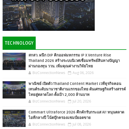
TECHNOLOGY
สกสว. ผนึก DIP คิกออฟมหกรรม IP X Venture Rise
Thailand 2026 สร้างระบบนิเวศเชื่อมทรัพย์สินทางปัญญา
ผ่านกองทุน ววน. เพิ่มคุณค่างานวิจัยไทย
BizConnectionNews
Aug 06, 2026
พาณิชย์ เปิดตัว Thailand Content Market เวทีธุรกิจคอน
เทนต์ระดับนานาชาติงานแรกของไทย ดันเศรษฐกิจสร้างสรรค์
ไทยสู่ตลาดโลก ตั้งเป้า 2,000 ล้านบาท
BizConnectionNews
Jul 20, 2026
Commart Ultraforce 2026 คึกคักรับกระแส AI! หนุนตลาด
ไอทีกลางปี โน้ตบุ๊กครองแชมป์ยอดขาย
BizConnectionNews
Jul 08, 2026