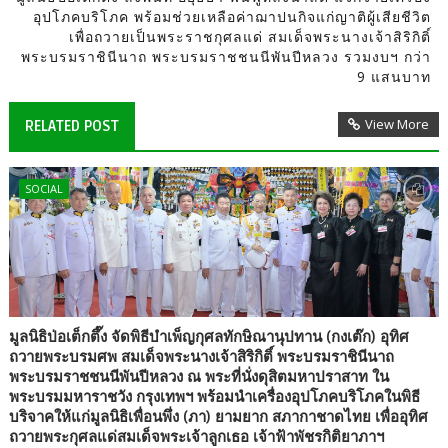
อุปโภคบริโภค พร้อมช่วยเหลือค่าฌาปนกิจแก่ญาติผู้เสียชีวิต
เพื่อถวายเป็นพระราชกุศลแด่ สมเด็จพระนางเจ้าสิริกิติ์
พระบรมราชินีนาถ พระบรมราชชนนีพันปีหลวง รวมงบฯ กว่า
9 แสนบาท
View More
RELATED POST
SOCIAL
มูลนิธิป่อเต็กตึ๊ง จัดพิธีบำเพ็ญกุศลทักษิณานุปทาน (กงเต๊ก) อุทิศ
ถวายพระบรมศพ สมเด็จพระนางเจ้าสิริกิติ์ พระบรมราชินีนาถ
พระบรมราชชนนีพันปีหลวง ณ พระที่นั่งดุสิตมหาปราสาท ใน
พระบรมมหาราชวัง กรุงเทพฯ พร้อมนำเครื่องอุปโภคบริโภคในพิธี
บริจาคให้แก่มูลนิธิเพื่อนพึ่ง (ภา) ยามยาก สภากาชาดไทย เพื่ออุทิศ
ถวายพระกุศลแด่สมเด็จพระเจ้าลูกเธอ เจ้าฟ้าพัชรกิติยาภาฯ