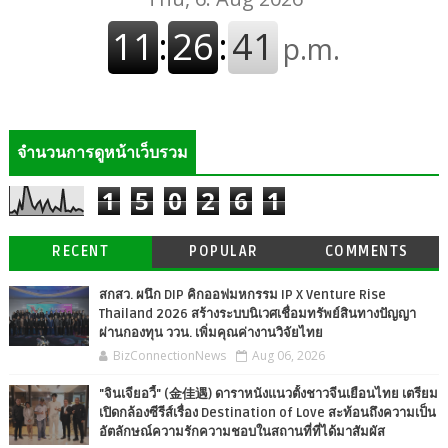
จำนวนการดูหน้าเว็บรวม
1
5
0
2
6
1
RECENT
POPULAR
COMMENTS
สกสว. ผนึก DIP คิกออฟมหกรรม IP X Venture Rise
Thailand 2026 สร้างระบบนิเวศเชื่อมทรัพย์สินทางปัญญา
ผ่านกองทุน ววน. เพิ่มคุณค่างานวิจัยไทย
BizConnectionNews
Aug 06, 2026
"จินเจียอวี้" (金佳遇) ดาราหนังแนวตั้งชาวจีนเยือนไทย เตรียม
เปิดกล้องซีรีส์เรื่อง Destination of Love สะท้อนถึงความเป็น
อัตลักษณ์ความรักความชอบในสถานที่ที่ได้มาสัมผัส