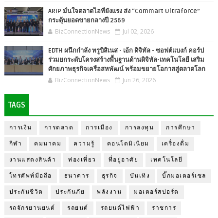
ARIP มั่นใจตลาดไอทียังแรง ส่ง “Commart Ultraforce”
กระตุ้นยอดขายกลางปี 2569
BizConnectionNews
Jul 02, 2026
EDTH ผนึกกำลัง ทรูบิสิเนส - เอ้ก ดิจิทัล - ซอฟต์แบงก์ คอร์ป
ร่วมยกระดับโครงสร้างพื้นฐานด้านดิจิทัล-เทคโนโลยี เสริม
ศักยภาพธุรกิจเครือสหพัฒน์ พร้อมขยายโอกาสสู่ตลาดโลก
BizConnectionNews
Jun 26, 2026
TAGS
การเงิน
การตลาด
การเมือง
การลงทุน
การศึกษา
กีฬา
คมนาคม
ความรู้
คอนโดมิเนียม
เครื่องดื่ม
งานแสดงสินค้า
ท่องเที่ยว
ที่อยู่อาศัย
เทคโนโลยี
โทรศัพท์มือถือ
ธนาคาร
ธุรกิจ
บันเทิง
บิ๊กมอเตอร์เซล
ประกันชีวิต
ประกันภัย
พลังงาน
มอเตอร์สปอร์ต
รถจักรยานยนต์
รถยนต์
รถยนต์ไฟฟ้า
ราชการ