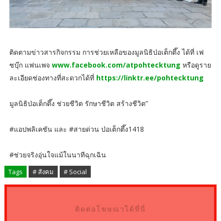
ติดตามข่าวสารกิจกรรม การช่วยเหลือของมูลนิธิป่อเต็กตึ๊ง ได้ที่ เฟ
ซบุ๊ก แฟนเพจ
www.facebook.com/atpohtecktung
หรือดูราย
ละเอียดช่องทางที่สะดวกได้ที่
https://linktr.ee/pohtecktung
มูลนิธิป่อเต็กตึ๊ง ช่วยชีวิต รักษาชีวิต สร้างชีวิต”
#แอปพลิเคชัน และ #สายด่วน ป่อเต็กตึ๊ง1418
#ช่วยจริงอุ่นใจแม้ในนาทีฉุกเฉิน
Tags
# สังคม
# Social
ติดต่อโฆษณาได้ที่นี่