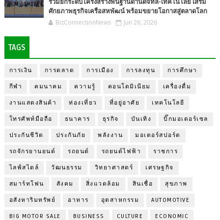
ร่วมยกระดับโครงสร้างพื้นฐานด้านดิจิทัล-เทคโนโลยี เสริม
ศักยภาพธุรกิจเครือสหพัฒน์ พร้อมขยายโอกาสสู่ตลาดโลก
BizConnectionNews
Jun 26, 2026
TAGS
การเงิน
การตลาด
การเมือง
การลงทุน
การศึกษา
กีฬา
คมนาคม
ความรู้
คอนโดมิเนียม
เครื่องดื่ม
งานแสดงสินค้า
ท่องเที่ยว
ที่อยู่อาศัย
เทคโนโลยี
โทรศัพท์มือถือ
ธนาคาร
ธุรกิจ
บันเทิง
บิ๊กมอเตอร์เซล
ประกันชีวิต
ประกันภัย
พลังงาน
มอเตอร์สปอร์ต
รถจักรยานยนต์
รถยนต์
รถยนต์ไฟฟ้า
ราชการ
ไลฟ์สไตล์
วัฒนธรรม
วิทยาศาสตร์
เศรษฐกิจ
สมาร์ทโฟน
สังคม
สิ่งแวดล้อม
สินเชื่อ
สุขภาพ
อสังหาริมทรัพย์
อาหาร
อุตสาหกรรม
AUTOMOTIVE
BIG MOTOR SALE
BUSINESS
CULTURE
ECONOMIC