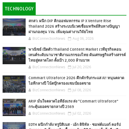
TECHNOLOGY
สกสว. ผนึก DIP คิกออฟมหกรรม IP X Venture Rise
Thailand 2026 สร้างระบบนิเวศเชื่อมทรัพย์สินทางปัญญา
ผ่านกองทุน ววน. เพิ่มคุณค่างานวิจัยไทย
BizConnectionNews
Aug 06, 2026
พาณิชย์ เปิดตัว Thailand Content Market เวทีธุรกิจคอน
เทนต์ระดับนานาชาติงานแรกของไทย ดันเศรษฐกิจสร้างสรรค์
ไทยสู่ตลาดโลก ตั้งเป้า 2,000 ล้านบาท
BizConnectionNews
Jul 20, 2026
Commart Ultraforce 2026 คึกคักรับกระแส AI! หนุนตลาด
ไอทีกลางปี โน้ตบุ๊กครองแชมป์ยอดขาย
BizConnectionNews
Jul 08, 2026
ARIP มั่นใจตลาดไอทียังแรง ส่ง “Commart Ultraforce”
กระตุ้นยอดขายกลางปี 2569
BizConnectionNews
Jul 02, 2026
EDTH ผนึกกำลัง ทรูบิสิเนส - เอ้ก ดิจิทัล - ซอฟต์แบงก์ คอร์ป