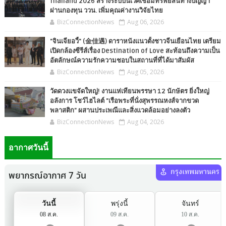
Thailand 2026 สร้างระบบนิเวศเชื่อมทรัพย์สินทางปัญญา
ผ่านกองทุน ววน. เพิ่มคุณค่างานวิจัยไทย
BizConnectionNews
Aug 06, 2026
"จินเจียอวี้" (金佳遇) ดาราหนังแนวตั้งชาวจีนเยือนไทย เตรียม
เปิดกล้องซีรีส์เรื่อง Destination of Love สะท้อนถึงความเป็น
อัตลักษณ์ความรักความชอบในสถานที่ที่ได้มาสัมผัส
BizConnectionNews
Aug 05, 2026
วัดดวงแขจัดใหญ่! งานแห่เทียนพรรษา 12 นักษัตร ยิ่งใหญ่
อลังการ โชว์ไฮไลต์ "เรือพระที่นั่งสุพรรณหงส์จากขวด
พลาสติก" ผสานประเพณีและสิ่งแวดล้อมอย่างลงตัว
BizConnectionNews
Aug 04, 2026
อากาศวันนี้