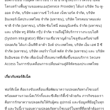
โครงสร้างพื้นฐานของตนเอง(Service Provider) ได้แก่ บริษัท วัน-ทู-
ออล จำกัด, บริษัท แอดวานซ์ ไวร์เลส เน็ทเวอร์ค จำกัด, บริษัท
อินเทอร์เน็ตประเทศไทย จำกัด (มหาชน), บริษัท โทรคมนาคมแห่ง
ชาติ จำกัด (มหาชน), บริษัท ซิมโฟนี่ คอมมูนิเคชั่น จำกัด (มหาชน)
และ บริษัท ทรู ดิจิทัล กรุ๊ป จำกัด รวมถึงผู้ให้บริการวางระบบไอที
(System Integrator) ที่มีความเชี่ยวชาญด้านโซลูชันเครือข่ายที่
ปลอดภัย ได้แก่ เอ็นทีที ดาต้า อิงค์ ประเทศไทย, บริษัท เอ็ม เอฟ อี ซี
จำกัด (มหาชน), บริษัท เทอร์ราไบท์ พลัส จำกัด (มหาชน) และ บริษัท
ยิบอินซอย จำกัด เพื่อเน้นย้ำถึงบทบาทที่เพิ่มขึ้นของบริการ Secure
Access ในการขับเคลื่อนการเปลี่ยนผ่านสู่ดิจิทัลของประเทศไทย
เกี่ยวกับฟอร์ติเน็ต
ฟอร์ติเน็ต คือแรงขับเคลื่อนเพื่อพัฒนาความปลอดภัยทางไซเบอร์
พร้อมผสานรวมเน็ตเวิร์กกิ้งและซีเคียวริตี้เข้าด้วยกัน ภารกิจของเรา
คือการรักษาความปลอดภัยให้กับผู้คน อุปกรณ์ และข้อมูลที่มีอยู่ในทุก
ที่ และวันนี้เรามอบความปลอดภัยทางไซเบอร์ในทุกที่ที่ลูกค้าต้องการ