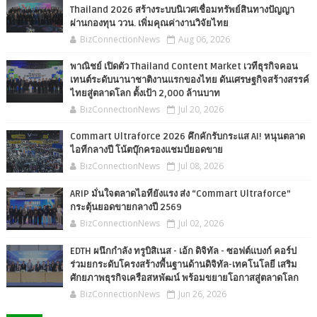
Thailand 2026 สร้างระบบนิเวศเชื่อมทรัพย์สินทางปัญญา
ผ่านกองทุน ววน. เพิ่มคุณค่างานวิจัยไทย
BizConnectionNews
Aug 06, 2026
พาณิชย์ เปิดตัว Thailand Content Market เวทีธุรกิจคอน
เทนต์ระดับนานาชาติงานแรกของไทย ดันเศรษฐกิจสร้างสรรค์
ไทยสู่ตลาดโลก ตั้งเป้า 2,000 ล้านบาท
BizConnectionNews
Jul 20, 2026
Commart Ultraforce 2026 คึกคักรับกระแส AI! หนุนตลาด
ไอทีกลางปี โน้ตบุ๊กครองแชมป์ยอดขาย
BizConnectionNews
Jul 08, 2026
ARIP มั่นใจตลาดไอทียังแรง ส่ง “Commart Ultraforce”
กระตุ้นยอดขายกลางปี 2569
BizConnectionNews
Jul 02, 2026
EDTH ผนึกกำลัง ทรูบิสิเนส - เอ้ก ดิจิทัล - ซอฟต์แบงก์ คอร์ป
ร่วมยกระดับโครงสร้างพื้นฐานด้านดิจิทัล-เทคโนโลยี เสริม
ศักยภาพธุรกิจเครือสหพัฒน์ พร้อมขยายโอกาสสู่ตลาดโลก
BizConnectionNews
Jun 26, 2026