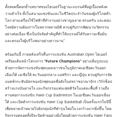
ทั้งหมดนี้ตอกย้ำบทบาทของไฮเออร์ในฐานะแบรนด์ที่อยู่เบื้องหลังค
วามสำเร็จ ทั้งในสนามแข่งขันและในชีวิตประจำวันของผู้บริโภคทั่ว
โลก ผ่านเครื่องใช้ไฟฟ้าที่ทำงานอย่างชาญฉลาด ครบครัน และตอบ
โจทย์ความต้องการในหลากหลายมิติ ควบคู่กับการพัฒนานวัตกรรม
อย่างต่อเนื่อง ซึ่งเป็นปัจจัยสำคัญที่ทำให้แบรนด์ได้รับความเชื่อมั่น
และครองใจผู้บริโภคมาอย่างยาวนาน”
พร้อมกันนี้ ภายหลังเสร็จสิ้นการแข่งขัน Australian Open ไฮเออร์
เตรียมเดินหน้าโครงการ
“Future Champions”
อย่างเต็มรูปแบบ
ด้วยการจัดการแข่งขันฟุตบอลเยาวชนในภูมิภาคเอเชียตะวันออก
เฉียงใต้ เอเชียใต้ ตะวันออกกลาง แอฟริกา และญี่ปุ่น ควบคู่กับการจัด
แมตช์กระชับมิตรของนักฟุตบอลชื่อดังในสหราชอาณาจักร เวิร์กช็อป
สร้างแรงบันดาลใจ และกิจกรรมแฟนเฟสติวัลในแต่ละพื้นที่ รวมถึง
สานต่อการแข่งขัน Haier Cup Badminton ในเอเชียตะวันออกเฉียง
ใต้ และเปิดตัวการแข่งขัน Haier Cup Basketball เป็นครั้งแรกในปีนี้
เพื่อขยายเป้าหมายไปยังกลุ่มนักกีฬารุ่นใหม่ในวงกว้างมากยิ่งขึ้น โดย
กิจกรรมตลอดทั้งปีจะปิดท้ายอย่างยิ่งใหญ่ด้วยการแข่งขัน Haier Fans