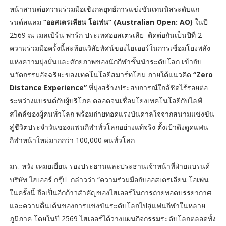
หน้าสานต่อความร่วมมือเชิงกลยุทธ์การแข่งขันเทนนิสระดับแก
รนด์สแลม
“ออสเตรเลียน โอเพ่น” (Australian Open: AO)
ในปี
2569 ณ เมลเบิร์น พาร์ก ประเทศออสเตรเลีย ติดต่อกันเป็นปีที่ 2
ความร่วมมือครั้งนี้สะท้อนวิสัยทัศน์ของไฮเออร์ในการเชื่อมโยงพลัง
แห่งความมุ่งมั่นและศักยภาพของนักกีฬาชั้นนำระดับโลก เข้ากับ
นวัตกรรมอัจฉริยะของเทคโนโลยีสมาร์ทโฮม ภายใต้แนวคิด
“Zero
Distance Experience”
ที่มุ่งสร้างประสบการณ์ใกล้ชิดไร้รอยต่อ
ระหว่างแบรนด์กับผู้บริโภค ตลอดจนเชื่อมโยงเทคโนโลยีกับไลฟ์
สไตล์ของผู้คนทั่วโลก พร้อมถ่ายทอดแรงบันดาลใจจากสนามแข่งขัน
สู่ชีวิตประจำวันของแฟนกีฬาทั่วโลกอย่างแท้จริง ตั้งเป้าดึงดูดแฟน
กีฬาหน้าใหม่มากกว่า 100,000 คนทั่วโลก
มร. หวัง เหมยเยี่ยน รองประธานและประธานเจ้าหน้าที่ฝ่ายแบรนด์
บริษัท ไฮเออร์ กรุ๊ป กล่าวว่า “ความร่วมมือกับออสเตรเลียน โอเพ่น
ในครั้งนี้ ถือเป็นอีกก้าวสำคัญของไฮเออร์ในการถ่ายทอดบรรยากาศ
และความตื่นเต้นของการแข่งขันระดับโลกไปสู่แฟนกีฬาในหลาย
ภูมิภาค โดยในปี 2569 ไฮเออร์ได้วางแผนกิจกรรมระดับโลกตลอดทั้ง