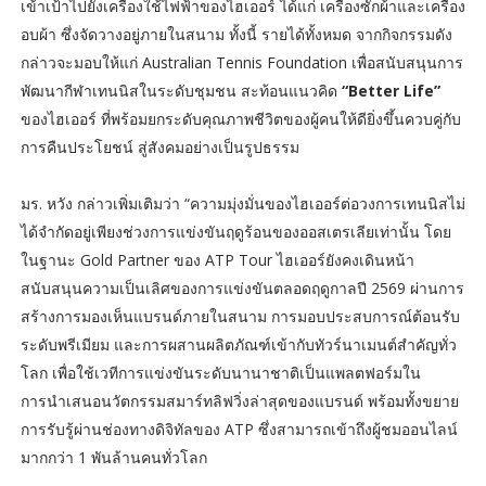
เข้าเป้าไปยังเครื่องใช้ไฟฟ้าของไฮเออร์ ได้แก่ เครื่องซักผ้าและเครื่อง
อบผ้า ซึ่งจัดวางอยู่ภายในสนาม ทั้งนี้ รายได้ทั้งหมด จากกิจกรรมดัง
กล่าวจะมอบให้แก่ Australian Tennis Foundation เพื่อสนับสนุนการ
พัฒนากีฬาเทนนิสในระดับชุมชน สะท้อนแนวคิด
“Better Life”
ของไฮเออร์ ที่พร้อมยกระดับคุณภาพชีวิตของผู้คนให้ดียิ่งขึ้นควบคู่กับ
การคืนประโยชน์ สู่สังคมอย่างเป็นรูปธรรม
มร. หวัง กล่าวเพิ่มเติมว่า “ความมุ่งมั่นของไฮเออร์ต่อวงการเทนนิสไม่
ได้จำกัดอยู่เพียงช่วงการแข่งขันฤดูร้อนของออสเตรเลียเท่านั้น โดย
ในฐานะ Gold Partner ของ ATP Tour ไฮเออร์ยังคงเดินหน้า
สนับสนุนความเป็นเลิศของการแข่งขันตลอดฤดูกาลปี 2569 ผ่านการ
สร้างการมองเห็นแบรนด์ภายในสนาม การมอบประสบการณ์ต้อนรับ
ระดับพรีเมียม และการผสานผลิตภัณฑ์เข้ากับทัวร์นาเมนต์สำคัญทั่ว
โลก เพื่อใช้เวทีการแข่งขันระดับนานาชาติเป็นแพลตฟอร์มใน
การนำเสนอนวัตกรรมสมาร์ทลิฟวิ่งล่าสุดของแบรนด์ พร้อมทั้งขยาย
การรับรู้ผ่านช่องทางดิจิทัลของ ATP ซึ่งสามารถเข้าถึงผู้ชมออนไลน์
มากกว่า 1 พันล้านคนทั่วโลก