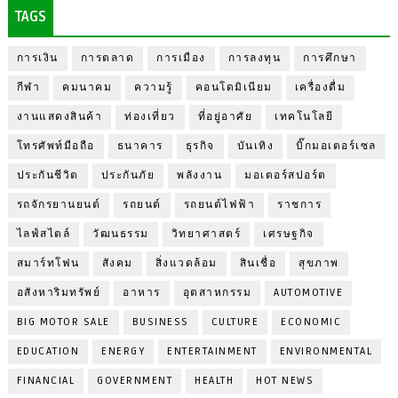
TAGS
การเงิน
การตลาด
การเมือง
การลงทุน
การศึกษา
กีฬา
คมนาคม
ความรู้
คอนโดมิเนียม
เครื่องดื่ม
งานแสดงสินค้า
ท่องเที่ยว
ที่อยู่อาศัย
เทคโนโลยี
โทรศัพท์มือถือ
ธนาคาร
ธุรกิจ
บันเทิง
บิ๊กมอเตอร์เซล
ประกันชีวิต
ประกันภัย
พลังงาน
มอเตอร์สปอร์ต
รถจักรยานยนต์
รถยนต์
รถยนต์ไฟฟ้า
ราชการ
ไลฟ์สไตล์
วัฒนธรรม
วิทยาศาสตร์
เศรษฐกิจ
สมาร์ทโฟน
สังคม
สิ่งแวดล้อม
สินเชื่อ
สุขภาพ
อสังหาริมทรัพย์
อาหาร
อุตสาหกรรม
AUTOMOTIVE
BIG MOTOR SALE
BUSINESS
CULTURE
ECONOMIC
EDUCATION
ENERGY
ENTERTAINMENT
ENVIRONMENTAL
FINANCIAL
GOVERNMENT
HEALTH
HOT NEWS