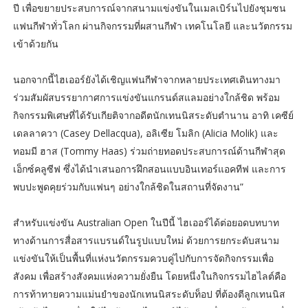
ปี เพื่อขยายประสบการณ์จากสนามแข่งขันในเมลเบิร์นไปยังชุมชน
แฟนกีฬาทั่วโลก ผ่านกิจกรรมที่ผสานกีฬา เทคโนโลยี และนวัตกรรม
เข้าด้วยกัน
นอกจากนี้ไฮเออร์ยังได้เชิญแฟนกีฬาจากหลายประเทศเดินทางมา
ร่วมสัมผัสบรรยากาศการแข่งขันแกรนด์สแลมอย่างใกล้ชิด พร้อม
กิจกรรมพิเศษที่ได้รับเกียติจากอดีตนักเทนนิสระดับตำนาน อาทิ เคซีย์
เดลลาควา (Casey Dellacqua), อลิเซีย โมลิก (Alicia Molik) และ
ทอมมี ฮาส (Tommy Haas) ร่วมถ่ายทอดประสบการณ์ด้านกีฬาสุด
เอ็กซ์คลูซีฟ ซึ่งได้นำเสนอการฝึกสอนแบบอินเทอร์แอคทีฟ และการ
พบปะพูดคุยร่วมกับแฟนๆ อย่างใกล้ชิดในสถานที่จัดงาน”
สำหรับแข่งขัน Australian Open ในปีนี้ ไฮเออร์ได้ต่อยอดบทบาท
ทางด้านการสื่อสารแบรนด์ในรูปแบบใหม่ ด้วยการยกระดับสนาม
แข่งขันให้เป็นพื้นที่แห่งนวัตกรรมควบคู่ไปกับการจัดกิจกรรมเพื่อ
สังคม เพื่อสร้างสังคมแห่งความยั่งยืน โดยหนึ่งในกิจกรรมไฮไลต์คือ
การท้าทายความแม่นยำของนักเทนนิสระดับท็อป ที่ต้องตีลูกเทนนิส