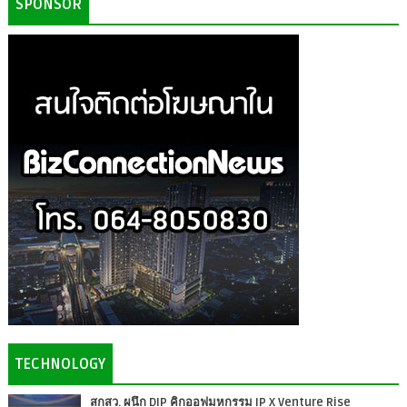
SPONSOR
TECHNOLOGY
สกสว. ผนึก DIP คิกออฟมหกรรม IP X Venture Rise