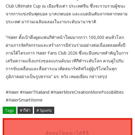
Club Ultimate Cup ณ เมืองชิงเต่า ประเทศจีน ซึ่งจะรวบรวมผู้ชนะ
จากการแข่งขันฟุตบอล บาสเกตบอล และแบดมินตันจากหลากหลาย
ประเทศ มาร่วมเฉลิมฉลองในงานระดับนานาชาติ
“Haier ตั้งเป้าดึงดูดแฟนกีฬาหน้าใหม่มากกว่า 100,000 คนทั่วโลก
ผ่านการจัดกิจกรรมและสร้างการมีส่วนร่วมอย่างต่อเนื่องตลอดทั้งปี
ภายใต้โครงการ Haier Fans Club 2026 ซึ่งจะมีบทบาทสำคัญในการ
เสริมความแข็งแกร่งของแบรนด์บนเวทีกีฬาระดับโลก ควบคู่ไปกับ
การขับเคลื่อนและสื่อสารแนวคิดสมาร์ทลิฟวิ่งสู่ผู้บริโภคในทุก
ภูมิภาคอย่างเป็นรูปธรรม” มร. หวัง เหมยเยี่ยน กล่าวสรุป
#Haier #HaierThailand #HaierMoreCreationMorePossibilities
#HaierSmartHome
Tags
# กีฬา
# Sports
ติดต่อโฆษณาได้ที่นี่