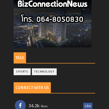
TAGS
SPORTS
TECHNOLOGY
CONNECT WITH US
34.2k
Like
likes