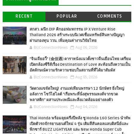
RECENT
POPULAR
COMMENTS
สกสว. ผนึก DIP คิกออฟมหกรรม IP X Venture Rise
Thailand 2026 สร้างระบบนิเวศเชื่อมทรัพย์สินทางปัญญา
ผ่านกองทุน ววน. เพิ่มคุณค่างานวิจัยไทย
BizConnectionNews
Aug 06, 2026
"จินเจียอวี้" (金佳遇) ดาราหนังแนวตั้งชาวจีนเยือนไทย เตรียม
เปิดกล้องซีรีส์เรื่อง Destination of Love สะท้อนถึงความเป็น
อัตลักษณ์ความรักความชอบในสถานที่ที่ได้มาสัมผัส
BizConnectionNews
Aug 05, 2026
วัดดวงแขจัดใหญ่! งานแห่เทียนพรรษา 12 นักษัตร ยิ่งใหญ่
อลังการ โชว์ไฮไลต์ "เรือพระที่นั่งสุพรรณหงส์จากขวด
พลาสติก" ผสานประเพณีและสิ่งแวดล้อมอย่างลงตัว
BizConnectionNews
Aug 04, 2026
Thai Honda พร้อมลุยครึ่งปีหลัง ชู Honda 160 Series นำทัพ
เปิดตัวรถจักรยานยนต์ใหม่ 4 รุ่น เติมสีสันคอลแลบดิสนีย์และ
พิกซาร์ BUZZ LIGHTYEAR และ New Honda Super Cub