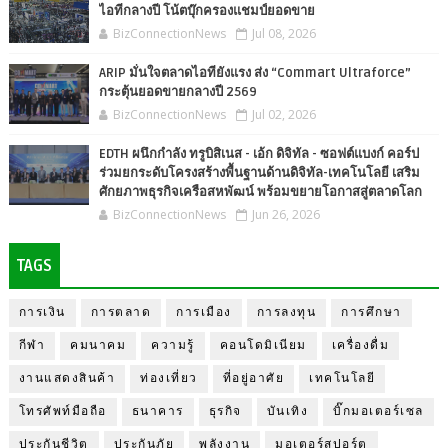
ไอทีกลางปี โน้ตบุ๊กครองแชมป์ยอดขาย
BizConnectionNews
Jul 08, 2026
ARIP มั่นใจตลาดไอทียังแรง ส่ง “Commart Ultraforce”
กระตุ้นยอดขายกลางปี 2569
BizConnectionNews
Jul 02, 2026
EDTH ผนึกกำลัง ทรูบิสิเนส - เอ้ก ดิจิทัล - ซอฟต์แบงก์ คอร์ป
ร่วมยกระดับโครงสร้างพื้นฐานด้านดิจิทัล-เทคโนโลยี เสริม
ศักยภาพธุรกิจเครือสหพัฒน์ พร้อมขยายโอกาสสู่ตลาดโลก
BizConnectionNews
Jun 26, 2026
TAGS
การเงิน
การตลาด
การเมือง
การลงทุน
การศึกษา
กีฬา
คมนาคม
ความรู้
คอนโดมิเนียม
เครื่องดื่ม
งานแสดงสินค้า
ท่องเที่ยว
ที่อยู่อาศัย
เทคโนโลยี
โทรศัพท์มือถือ
ธนาคาร
ธุรกิจ
บันเทิง
บิ๊กมอเตอร์เซล
ประกันชีวิต
ประกันภัย
พลังงาน
มอเตอร์สปอร์ต