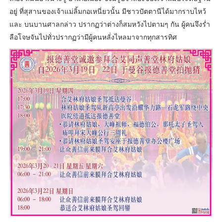
อยู่ ที่สุสานของเจ้าแม่ลิ้มกอเหนี่ยวนั้น มีชาวปัตตานีได้มากราบไหว้
และ บนบานศาลกล่าว ปรากฏว่าต่างก็สมหวังไปตามๆ กัน ผู้คนจึงร่ำ
ลือโจษจันไปทั่วปรากฏว่ามีผู้คนหลั่งไหลมาจากทุกสารทิศ