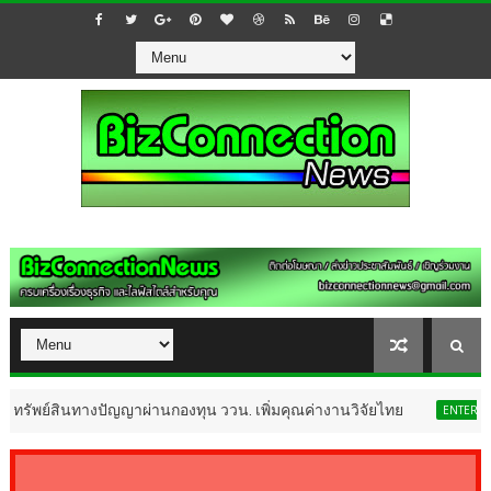
งปัญญาผ่านกองทุน ววน. เพิ่มคุณค่างานวิจัยไทย
"จิน
ENTERTAINMENT