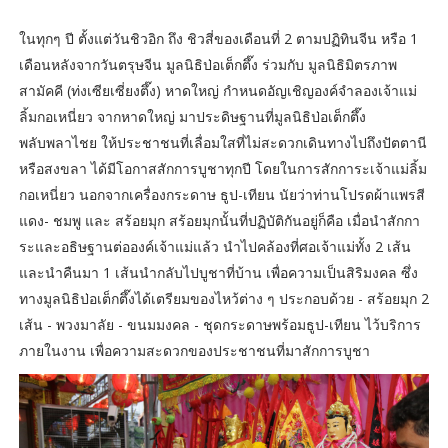
ในทุกๆ ปี ตั้งแต่วันชิวอิก ถึง ชิวสี่ของเดือนที่ 2 ตามปฏิทินจีน หรือ 1
เดือนหลังจากวันตรุษจีน มูลนิธิป่อเต็กตึ๊ง ร่วมกับ มูลนิธิมิตรภาพ
สามัคคี (ท่งเซียเซี่ยงตึ๊ง) หาดใหญ่ กำหนดอัญเชิญองค์จำลองเจ้าแม่
ลิ้มกอเหนี่ยว จากหาดใหญ่ มาประดิษฐานที่มูลนิธิป่อเต็กตึ๊ง
พลับพลาไชย ให้ประชาชนที่เลื่อมใสที่ไม่สะดวกเดินทางไปถึงปัตตานี
หรือสงขลา ได้มีโอกาสสักการบูชาทุกปี โดยในการสักการะเจ้าแม่ลิ้ม
กอเหนี่ยว นอกจากเครื่องกระดาษ ธูป-เทียน นัยว่าท่านโปรดผ้าแพรสี
แดง- ชมพู และ สร้อยมุก สร้อยมุกนั้นที่ปฏิบัติกันอยู่ก็คือ เมื่อนำสักกา
ระและอธิษฐานต่อองค์เจ้าแม่แล้ว นำไปคล้องที่ศอเจ้าแม่ทั้ง 2 เส้น
และนำคืนมา 1 เส้นนำกลับไปบูชาที่บ้าน เพื่อความเป็นสิริมงคล ซึ่ง
ทางมูลนิธิป่อเต็กตึ๊งได้เตรียมของไหว้ต่าง ๆ ประกอบด้วย - สร้อยมุก 2
เส้น - พวงมาลัย - ขนมมงคล - ชุดกระดาษพร้อมธูป-เทียน ไว้บริการ
ภายในงาน เพื่อความสะดวกของประชาชนที่มาสักการบูชา