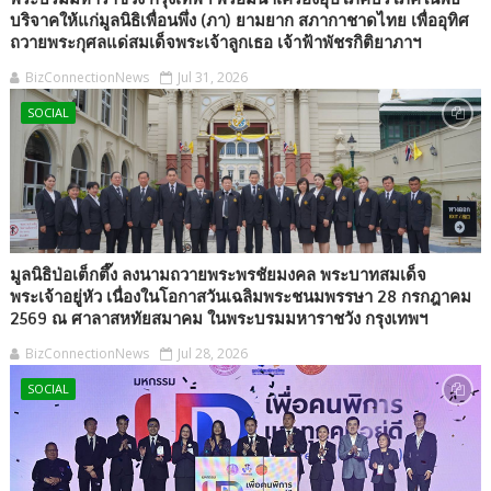
บริจาคให้แก่มูลนิธิเพื่อนพึ่ง (ภา) ยามยาก สภากาชาดไทย เพื่ออุทิศ
ถวายพระกุศลแด่สมเด็จพระเจ้าลูกเธอ เจ้าฟ้าพัชรกิติยาภาฯ
BizConnectionNews
Jul 31, 2026
SOCIAL
มูลนิธิป่อเต็กตึ๊ง ลงนามถวายพระพรชัยมงคล พระบาทสมเด็จ
พระเจ้าอยู่หัว เนื่องในโอกาสวันเฉลิมพระชนมพรรษา 28 กรกฎาคม
2569 ณ ศาลาสหทัยสมาคม ในพระบรมมหาราชวัง กรุงเทพฯ
BizConnectionNews
Jul 28, 2026
SOCIAL