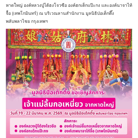
หาดใหญ่ องค์หลวงปู่ไต้ฮงโจวซือ องค์ฮกเต็กแป๊ะกง และองค์นาจาไท้
จื้อ (เทพโกมินทร์) ณ บริเวณลานสำนักงาน มูลนิธิป่อเต็กตึ๊ง
พลับพลาไชย กรุงเทพฯ