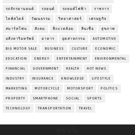
รถจักรยานยนต์
รถยนต์
รถยนต์ไฟฟ้า
ราชการ
ไลฟ์สไตล์
วัฒนธรรม
วิทยาศาสตร์
เศรษฐกิจ
สมาร์ทโฟน
สังคม
สิ่งแวดล้อม
สินเชื่อ
สุขภาพ
อสังหาริมทรัพย์
อาหาร
อุตสาหกรรม
AUTOMOTIVE
BIG MOTOR SALE
BUSINESS
CULTURE
ECONOMIC
EDUCATION
ENERGY
ENTERTAINMENT
ENVIRONMENTAL
FINANCIAL
GOVERNMENT
HEALTH
HOT NEWS
INDUSTRY
INSURANCE
KNOWLEDGE
LIFESTYLE
MARKETING
MOTORCYCLE
MOTORSPORT
POLITICS
PROPERTY
SMARTPHONE
SOCIAL
SPORTS
TECHNOLOGY
TRANSPORTATION
TRAVEL
หน้าเว็บ