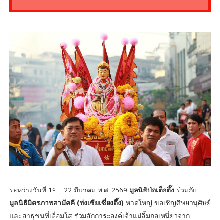
ระหว่างวันที่ 19 – 22 มีนาคม พ.ศ. 2569
มูลนิธิป่อเต็กตึ๊ง
ร่วมกับ
มูลนิธิมิตรภาพสามัคคี (ท่งเซียเซี่ยงตึ๊ง)
หาดใหญ่ ขอเชิญศิษยานุศิษย์
และสาธุชนที่เลื่อมใส ร่วมสักการะองค์เจ้าแม่ลิ้มกอเหนี่ยวจาก