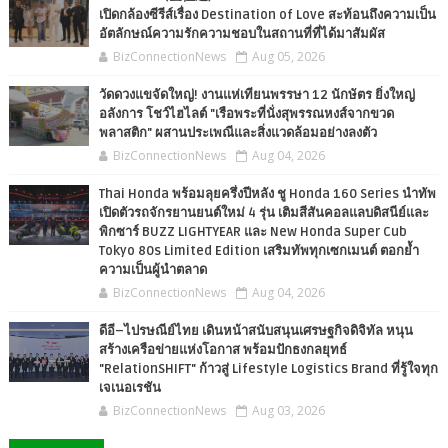
เปิดกล้องซีรีส์เรื่อง Destination of Love สะท้อนถึงความเป็น
อัตลักษณ์ความรักความชอบในสถานที่ที่ได้มาสัมผัส
BizConnectionNews
Aug 05, 2026
วัดดวงแขจัดใหญ่! งานแห่เทียนพรรษา 12 นักษัตร ยิ่งใหญ่
อลังการ โชว์ไฮไลต์ "เรือพระที่นั่งสุพรรณหงส์จากขวด
พลาสติก" ผสานประเพณีและสิ่งแวดล้อมอย่างลงตัว
BizConnectionNews
Aug 04, 2026
Thai Honda พร้อมลุยครึ่งปีหลัง ชู Honda 160 Series นำทัพ
เปิดตัวรถจักรยานยนต์ใหม่ 4 รุ่น เติมสีสันคอลแลบดิสนีย์และ
พิกซาร์ BUZZ LIGHTYEAR และ New Honda Super Cub
Tokyo 80s Limited Edition เสริมทัพทุกเซกเมนต์ ตอกย้ำ
ความเป็นผู้นำตลาด
BizConnectionNews
Aug 04, 2026
ดีอี–ไปรษณีย์ไทย เดินหน้าสนับสนุนเศรษฐกิจดิจิทัล หนุน
สร้างเครือข่ายแห่งโอกาส พร้อมปักธงกลยุทธ์
"RelationSHIFT" ก้าวสู่ Lifestyle Logistics Brand ที่รู้ใจทุก
เจเนอเรชัน
BizConnectionNews
Aug 03, 2026