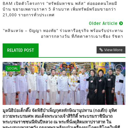
BAM เปิดตัวโครงการ "ทรัพย์มหาชน พลัส" ต่อยอดคนไทยมี
บ้าน ขยายเพดานราคา 5 ล้านบาท เพิ่มทรัพย์พร้อมขายกว่า
21,000 รายการทั่วประเทศ
Older Article
"หลินเหว่ย – ปัญญา ทองทัย" ร่วมหารือธุรกิจ พร้อมรับประทาน
อาหารกลางวัน ที่ภัตตาคารเฉาเซียง รัชดา
View More
RELATED POST
SOCIAL
มูลนิธิป่อเต็กตึ๊ง จัดพิธีบำเพ็ญกุศลทักษิณานุปทาน (กงเต๊ก) อุทิศ
ถวายพระบรมศพ สมเด็จพระนางเจ้าสิริกิติ์ พระบรมราชินีนาถ
พระบรมราชชนนีพันปีหลวง ณ พระที่นั่งดุสิตมหาปราสาท ใน
พระบรมมหาราชวัง กรุงเทพฯ พร้อมนำเครื่องอุปโภคบริโภคในพิธี