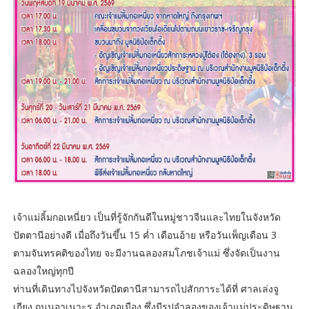
เจ้าแม่ลิ้มกอเหนี่ยว เป็นที่รู้จักกันดีในหมู่ชาวจีนและไทยในจังหวัด
ปัตตานีอย่างดี เมื่อถึงวันขึ้น 15 ค่ำ เดือนอ้าย หรือวันเพ็ญเดือน 3
ตามจันทรคติของไทย จะมีงานฉลองสมโภชเจ้าแม่ ซึ่งจัดเป็นงาน
ฉลองใหญ่ทุกปี
ท่านที่เดินทางไปจังหวัดปัตตานีสามารถไปสักการะได้ที่ ศาลเล่งจู
เกียง ถนนอาเนาะรู อำเภอเมือง ซึ่งมีรูปจำลองของเจ้าแม่ประดิษฐาน