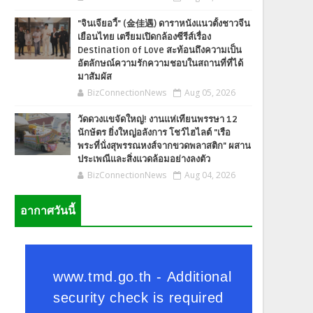
"จินเจียอวี้" (金佳遇) ดาราหนังแนวตั้งชาวจีน
เยือนไทย เตรียมเปิดกล้องซีรีส์เรื่อง
Destination of Love สะท้อนถึงความเป็น
อัตลักษณ์ความรักความชอบในสถานที่ที่ได้
มาสัมผัส
BizConnectionNews
Aug 05, 2026
วัดดวงแขจัดใหญ่! งานแห่เทียนพรรษา 12
นักษัตร ยิ่งใหญ่อลังการ โชว์ไฮไลต์ "เรือ
พระที่นั่งสุพรรณหงส์จากขวดพลาสติก" ผสาน
ประเพณีและสิ่งแวดล้อมอย่างลงตัว
BizConnectionNews
Aug 04, 2026
อากาศวันนี้