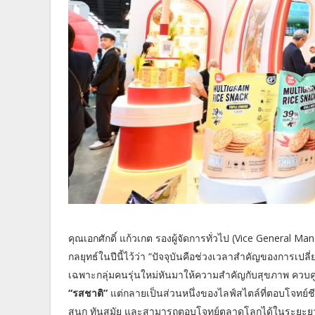
คุณเอกศักดิ์ แก้วเกต รองผู้จัดการทั่วไป (Vice General M
กลยุทธ์ในปีนี้ไว้ว่า “ปัจจุบันคือช่วงเวลาสำคัญของการเ
เฉพาะกลุ่มคนรุ่นใหม่หันมาให้ความสำคัญกับสุขภาพ ควบคู
“รสชาติ”
แต่กลายเป็นส่วนหนึ่งของไลฟ์สไตล์ที่ตอบโจทย์ชี
สนุก ทันสมัย และสามารถตอบโจทย์ตลาดโลกได้ในระยะย