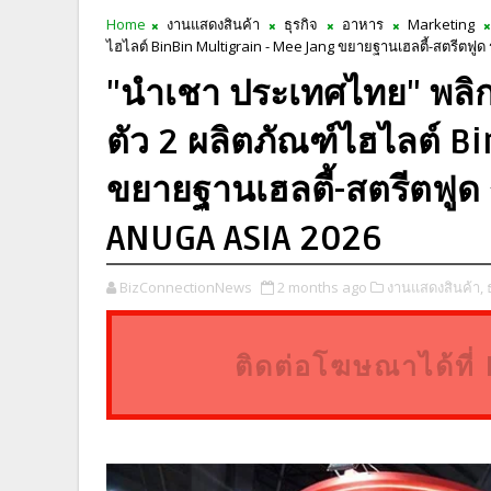
Home
งานแสดงสินค้า
ธุรกิจ
อาหาร
Marketing
ไฮไลต์ BinBin Multigrain - Mee Jang ขยายฐานเฮลตี้-สตรีตฟู
"นำเชา ประเทศไทย" พลิกเ
ตัว 2 ผลิตภัณฑ์ไฮไลต์ B
ขยายฐานเฮลตี้-สตรีตฟูด
ANUGA ASIA 2026
BizConnectionNews
2 months ago
งานแสดงสินค้า,
ติดต่อโฆษณาได้ท