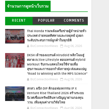
จำนวนการดูหน้าเว็บรวม
RECENT
POPULAR
COMMENTS
Thai Honda รวมพลังเครือข่ายผู้จำหน่ายทั่ว
ประเทศ ถ่ายทอดทิศทางและกลยุทธ์ มุ่งยก
ระดับประสบการณ์ลูกค้าในทุกมิติ
BizConnectionNews
Aug 06, 2026
DKSH เจ้าของแบรนด์ Hirudoid พลิกโฉมสู่
ตลาด Active Lifestyle ตอบเทรนด์ Hybrid
Workout รับกระแสคนไทยใช้จ่ายเพื่อ
สุขภาพและการออกกำลังกายพุ่ง ส่งแคมเปญ
"Road to Winning with the MPS Science"
BizConnectionNews
Aug 06, 2026
สกสว. ผนึก DIP คิกออฟมหกรรม IP X
Venture Rise Thailand 2026 สร้างระบบ
นิเวศเชื่อมทรัพย์สินทางปัญญาผ่านกองทุน
ววน. เพิ่มคุณค่างานวิจัยไทย
BizConnectionNews
Aug 06, 2026