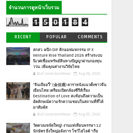
จำนวนการดูหน้าเว็บรวม
1
5
0
1
8
4
RECENT
POPULAR
COMMENTS
สกสว. ผนึก DIP คิกออฟมหกรรม IP X
Venture Rise Thailand 2026 สร้างระบบ
นิเวศเชื่อมทรัพย์สินทางปัญญาผ่านกองทุน
ววน. เพิ่มคุณค่างานวิจัยไทย
BizConnectionNews
Aug 06, 2026
"จินเจียอวี้" (金佳遇) ดาราหนังแนวตั้งชาวจีน
เยือนไทย เตรียมเปิดกล้องซีรีส์เรื่อง
Destination of Love สะท้อนถึงความเป็น
อัตลักษณ์ความรักความชอบในสถานที่ที่ได้
มาสัมผัส
BizConnectionNews
Aug 05, 2026
วัดดวงแขจัดใหญ่! งานแห่เทียนพรรษา 12
นักษัตร ยิ่งใหญ่อลังการ โชว์ไฮไลต์ "เรือ