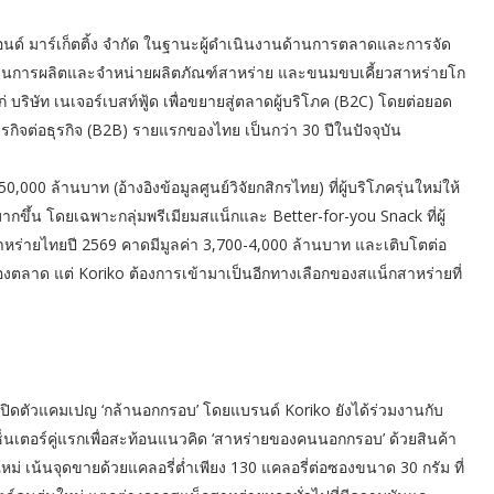
แอนด์ มาร์เก็ตติ้ง จำกัด ในฐานะผู้ดำเนินงานด้านการตลาดและการจัด
้นำด้านการผลิตและจำหน่ายผลิตภัณฑ์สาหร่าย และขนมขบเคี้ยวสาหร่ายโก
่ บริษัท เนเจอร์เบสท์ฟู้ด เพื่อขยายสู่ตลาดผู้บริโภค (B2C) โดยต่อยอด
กิจต่อธุรกิจ (B2B) รายแรกของไทย เป็นกว่า 30 ปีในปัจจุบัน
0 ล้านบาท (อ้างอิงข้อมูลศูนย์วิจัยกสิกรไทย) ที่ผู้บริโภครุ่นใหม่ให้
ึ้น โดยเฉพาะกลุ่มพรีเมียมสแน็กและ Better-for-you Snack ที่ผู้
าหร่ายไทยปี 2569 คาดมีมูลค่า 3,700-4,000 ล้านบาท และเติบโตต่อ
์ครองตลาด แต่ Koriko ต้องการเข้ามาเป็นอีกทางเลือกของสแน็กสาหร่ายที่
ท เปิดตัวแคมเปญ ‘กล้านอกกรอบ’ โดยแบรนด์ Koriko ยังได้ร่วมงานกับ
พรีเซ็นเตอร์คู่แรกเพื่อสะท้อนแนวคิด ‘สาหร่ายของคนนอกกรอบ’ ด้วยสินค้า
 เน้นจุดขายด้วยแคลอรี่ต่ำเพียง 130 แคลอรี่ต่อซองขนาด 30 กรัม ที่