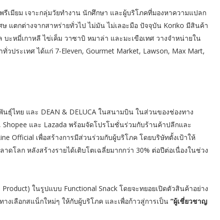
ีเมียม เจาะกลุ่มวัยทำงาน นักศึกษา และผู้บริโภคที่มองหาความแปลก
ศษ แตกต่างจากสาหร่ายทั่วไป ไม่มัน ไม่เลอะมือ ปัจจุบัน Koriko มีสินค้า
นัล บะหมี่เกาหลี ไข่เค็ม วาซาบิ หมาล่า และมะเขือเทศ วางจำหน่ายใน
ำทั่วประเทศ ได้แก่ 7-Eleven, Gourmet Market, Lawson, Max Mart,
าแฟพันธุ์ไทย และ DEAN & DELUCA ในสนามบิน ในส่วนของช่องทาง
, Shopee และ Lazada พร้อมจัดโปรโมชั่นร่วมกับร้านค้าปลีกและ
ficial เพื่อสร้างการมีส่วนร่วมกับผู้บริโภค โดยบริษัทตั้งเป้าให้
ลาดโลก หลังสร้างรายได้เติบโตเฉลี่ยมากกว่า 30% ต่อปีต่อเนื่องในช่วง
Product) ในรูปแบบ Functional Snack โดยจะทยอยเปิดตัวสินค้าอย่าง
ป็นทางเลือกสแน็กใหม่ๆ ให้กับผู้บริโภค และเพื่อก้าวสู่การเป็น
“ผู้เชี่ยวชาญ