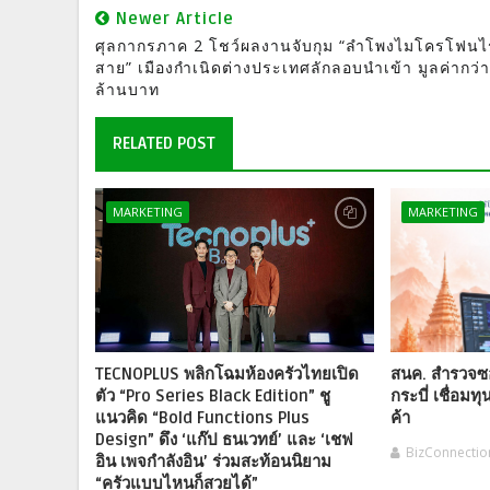
Newer Article
ศุลกากรภาค 2 โชว์ผลงานจับกุม “ลำโพงไมโครโฟนไร
สาย” เมืองกำเนิดต่างประเทศลักลอบนำเข้า มูลค่ากว่
ล้านบาท
RELATED POST
MARKETING
MARKETING
TECNOPLUS พลิกโฉมห้องครัวไทยเปิด
สนค. สำรวจซอ
ตัว “Pro Series Black Edition” ชู
กระบี่ เชื่อมท
แนวคิด “Bold Functions Plus
ค้า
Design” ดึง ‘แก๊ป ธนเวทย์’ และ ‘เชฟ
BizConnecti
อิน เพจกำลังอิน’ ร่วมสะท้อนนิยาม
“ครัวแบบไหนก็สวยได้”