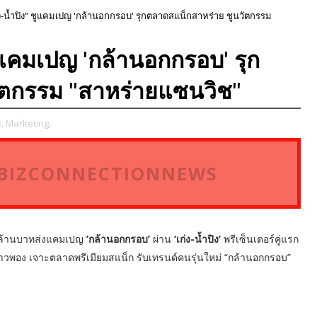
ก่ง-น้ำปิง” ชูแคมเปญ 'กล้านอกกรอบ' รุกตลาดสแน็กสาหร่าย ชูนวัตกรรม
 ชูแคมเปญ 'กล้านอกกรอบ' รุก
ัตกรรม "สาหร่ายแซนวิช"
,
Marketing,
ี่ BIZCONNECTIONNEWS
0 ล้านบาทส่งแคมเปญ
‘กล้านอกกรอบ’
ผ่าน
‘เก่ง-น้ำปิง’
พรีเซ็นเตอร์คู่แรก
วพอง เจาะตลาดพรีเมียมสแน็ก รับเทรนด์คนรุ่นใหม่ “กล้านอกกรอบ”