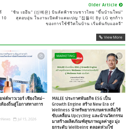
Older Article
้
"ชิน เยอึน" (신예은) บินลัดฟ้าชวนชาวไทย "ขึ้นบ้านใหม่"
า 10
สุดอบอุ่น ในงานเปิดตัวแคมเปญ "집들이 By LG ทุกก้าว
ของการใช้ชีวิตในบ้าน เริ่มต้นกับแอลจี"
View More
MARKETING
ฟต์พาวเวอร์ เชียงใหม่–
MALEE ประกาศพันธกิจ ESG เป็น
ุนท้องถิ่นสู่โอกาสทางการ
Growth Engine สร้าง New Era of
Wellness นำทรัพยากรเกษตรเหลือใช้
ขับเคลื่อน Upcycling และนำนวัตกรรม
onNews
Jul 15, 2026
มาสร้างผลิตภัณฑ์สุขภาพมูลค่าสูง มุ่ง
ยกระดับ Wellbeing ตลอดห่วงโซ่