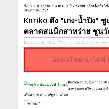
Home
การตลาด
อาหาร
Marketing
Koriko ดึง “เ
"สาหร่ายแซนวิช"
Koriko ดึง “เก่ง-น้ำปิง”
ตลาดสแน็กสาหร่าย ชูนว
BizConnectionNews
2 months ago
การตลาด,
อาหาร
ติดต่อโฆษณาได้ท
Koriko
ทุ่มงบไม่ต่ำกว่า 3
สาหร่ายแซนวิชอบสอดไส้ข้า
พร้อมขยายแบรนด์สู่ตลาดโลก