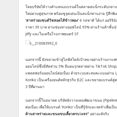
โดยบริษัทได้วางตำแหน่งแบรนด์ในตลาดสแน็กระดับกลางพร
ใหม่ควบคู่สุขภาพ พร้อมชูจุดเด่นเป็นสแน็กทานง่าย รู้สึกพิเ
‘สาหร่ายแซนด์วิชสอดไส้ข้าวพอง’
6 รสชาติ ได้แก่ ออริจิ
ราคา 39 บาท ผ่านช่องทางออฟไลน์ 95% ผ่านร้านค้าชั้นน
Jiffy และในเครือโรงภาพยนตร์ SF
นอกจากนี้ ยังขยายเข้าสู่ไลฟ์สไตล์เป้าหมายผ่านร้านก
ออนไลน์ซึ่งมีสัดส่วน 5% มีแผนรุกตลาดผ่าน TikTok Shop
แพลตฟอร์มออนไลน์ต่อเนื่อง ด้วยระบบสะสมคะแนนผ่าน Line Of
Koriko เป็นเครื่องยนต์หลักธุรกิจ B2C และขยายแบรนด์สู่ต
3 ปีที่ผ่านมา
นอกจากนี้ในอนาคต บริษัทยังวางแผนพัฒนาขนม (Pipeline 
ต่อเนื่อง เพื่อให้แบรนด์ ‘Koriko’ เป็นที่รู้จักและจดจำเพื่อเ
ด้านสาหร่ายและขนมขบเคี้ยวครบวงจร”
อย่างแท้จริง