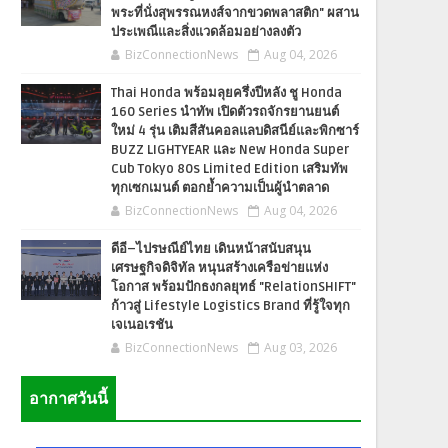
พระที่นั่งสุพรรณหงส์จากขวดพลาสติก" ผสาน
ประเพณีและสิ่งแวดล้อมอย่างลงตัว
BizConnectionNews
Aug 04, 2026
Thai Honda พร้อมลุยครึ่งปีหลัง ชู Honda
160 Series นำทัพ เปิดตัวรถจักรยานยนต์
ใหม่ 4 รุ่น เติมสีสันคอลแลบดิสนีย์และพิกซาร์
BUZZ LIGHTYEAR และ New Honda Super
Cub Tokyo 80s Limited Edition เสริมทัพ
ทุกเซกเมนต์ ตอกย้ำความเป็นผู้นำตลาด
BizConnectionNews
Aug 04, 2026
ดีอี–ไปรษณีย์ไทย เดินหน้าสนับสนุน
เศรษฐกิจดิจิทัล หนุนสร้างเครือข่ายแห่ง
โอกาส พร้อมปักธงกลยุทธ์ "RelationSHIFT"
ก้าวสู่ Lifestyle Logistics Brand ที่รู้ใจทุก
เจเนอเรชัน
BizConnectionNews
Aug 03, 2026
อากาศวันนี้