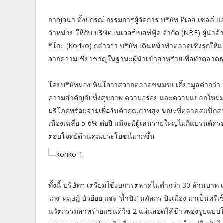
กาญจนา ตั้งปกรณ์ กรรมการผู้จัดการ บริษัท ทีเอส เซลล์ 
จำหน่าย ให้กับ บริษัท เนเจอร์เบสท์ฟู้ด จำกัด (NBF) ผู
ริโกะ (Koriko) กล่าวว่า บริษัท เดินหน้าทำตลาดเชิงรุกให้แก
จากความเชี่ยวชาญในฐานะผู้นำเข้าสาหร่ายเพื่อทำตลาดธุร
โดยบริษัทมองเห็นโอกาสจากตลาดขนมขบเคี้ยวมูลค่ากว่า 50,00
ความสำคัญกับทั้งสุขภาพ ความอร่อย และความแปลกใหม่มากข
บริโภคพร้อมจ่ายเพื่อสินค้าคุณภาพสูง ขณะที่ตลาดสแน็กส
เนื่องเฉลี่ย 5-6% ต่อปี แม้จะมีผู้เล่นรายใหญ่ไม่กี่แบรนด
ตอบโจทย์ด้านคุณประโยชน์มากขึ้น
ทั้งนี้ บริษัทฯ เตรียมใช้งบการตลาดไม่ต่ำกว่า 30 ล้านบา
‘เก่ง’ หฤษฎ์ บัวย้อย และ ‘น้ำปิง’ นภัสกร ปิงเมือง มาเป็น
นวัตกรรมสาหร่ายแซนด์วิช 2 แผ่นสอดไส้ข้าวพองรูปแบบใหม่