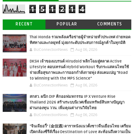
1
5
1
2
1
4
RECENT
POPULAR
COMMENTS
Thai Honda รวมพลังเครือข่ายผู้จำหน่ายทั่วประเทศ ถ่ายทอด
ทิศทางและกลยุทธ์ มุ่งยกระดับประสบการณ์ลูกค้าในทุกมิติ
BizConnectionNews
Aug 06, 2026
DKSH เจ้าของแบรนด์ Hirudoid พลิกโฉมสู่ตลาด Active
Lifestyle ตอบเทรนด์ Hybrid Workout รับกระแสคนไทยใช้
จ่ายเพื่อสุขภาพและการออกกำลังกายพุ่ง ส่งแคมเปญ "Road
to Winning with the MPS Science"
BizConnectionNews
Aug 06, 2026
สกสว. ผนึก DIP คิกออฟมหกรรม IP X Venture Rise
Thailand 2026 สร้างระบบนิเวศเชื่อมทรัพย์สินทางปัญญา
ผ่านกองทุน ววน. เพิ่มคุณค่างานวิจัยไทย
BizConnectionNews
Aug 06, 2026
"จินเจียอวี้" (金佳遇) ดาราหนังแนวตั้งชาวจีนเยือนไทย เตรียม
เปิดกล้องซีรีส์เรื่อง Destination of Love สะท้อนถึงความเป็น