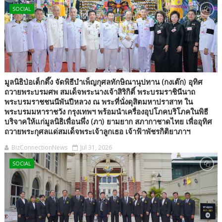
SOCIAL
มูลนิธิป่อเต็กตึ๊ง จัดพิธีบำเพ็ญกุศลทักษิณานุปทาน (กงเต๊ก) อุทิศ
ถวายพระบรมศพ สมเด็จพระนางเจ้าสิริกิติ์ พระบรมราชินีนาถ
พระบรมราชชนนีพันปีหลวง ณ พระที่นั่งดุสิตมหาปราสาท ใน
พระบรมมหาราชวัง กรุงเทพฯ พร้อมนำเครื่องอุปโภคบริโภคในพิธี
บริจาคให้แก่มูลนิธิเพื่อนพึ่ง (ภา) ยามยาก สภากาชาดไทย เพื่ออุทิศ
ถวายพระกุศลแด่สมเด็จพระเจ้าลูกเธอ เจ้าฟ้าพัชรกิติยาภาฯ
BizConnectionNews
Jul 31, 2026
SOCIAL