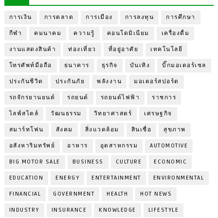
การเงิน
การตลาด
การเมือง
การลงทุน
การศึกษา
กีฬา
คมนาคม
ความรู้
คอนโดมิเนียม
เครื่องดื่ม
งานแสดงสินค้า
ท่องเที่ยว
ที่อยู่อาศัย
เทคโนโลยี
โทรศัพท์มือถือ
ธนาคาร
ธุรกิจ
บันเทิง
บิ๊กมอเตอร์เซล
ประกันชีวิต
ประกันภัย
พลังงาน
มอเตอร์สปอร์ต
รถจักรยานยนต์
รถยนต์
รถยนต์ไฟฟ้า
ราชการ
ไลฟ์สไตล์
วัฒนธรรม
วิทยาศาสตร์
เศรษฐกิจ
สมาร์ทโฟน
สังคม
สิ่งแวดล้อม
สินเชื่อ
สุขภาพ
อสังหาริมทรัพย์
อาหาร
อุตสาหกรรม
AUTOMOTIVE
BIG MOTOR SALE
BUSINESS
CULTURE
ECONOMIC
EDUCATION
ENERGY
ENTERTAINMENT
ENVIRONMENTAL
FINANCIAL
GOVERNMENT
HEALTH
HOT NEWS
INDUSTRY
INSURANCE
KNOWLEDGE
LIFESTYLE