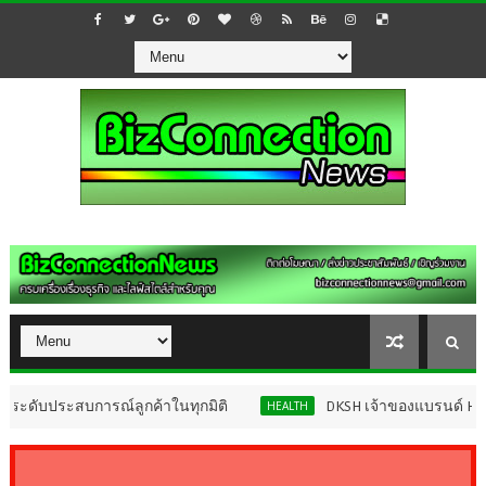
บการณ์ลูกค้าในทุกมิติ
DKSH เจ้าของแบรนด์ Hirudoid พลิกโ
HEALTH