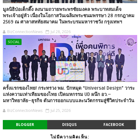
มูลนิธิป่อเต็กตึ๊ง ลงนามถวายพระพรชัยมงคล พระบาทสมเด็จ
พระเจ้าอยู่หัว เนื่องในโอกาสวันเฉลิมพระชนมพรรษา 28 กรกฎาคม
2569 ณ ศาลาสหทัยสมาคม ในพระบรมมหาราชวัง กรุงเทพฯ
BizConnectionNews
Jul 28, 2026
SOCIAL
ครั้งแรกของไทย! กระทรวง พม. ปักหมุด “Universal Design” วาระ
แห่งความเท่าเทียมของไทย เปิดมหกรรม UD ผนึก อว.–
มหาวิทยาลัย–ธุรกิจ ดันการออกแบบและนวัตกรรมสู่ชีวิตประจำวัน
BizConnectionNews
Jul 25, 2026
BLOGGER
DISQUS
FACEBOOK
ไม่มีความคิดเห็น: