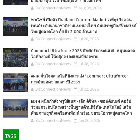
ผ่านกองทุน ววน. เพิ่มคุณค่างานวิจัยไทย
BizConnectionNews
Aug 06, 2026
พาณิชย์ เปิดตัว Thailand Content Market เวทีธุรกิจคอน
เทนต์ระดับนานาชาติงานแรกของไทย ดันเศรษฐกิจสร้างสรรค์
ไทยสู่ตลาดโลก ตั้งเป้า 2,000 ล้านบาท
BizConnectionNews
Jul 20, 2026
Commart Ultraforce 2026 คึกคักรับกระแส AI! หนุนตลาด
ไอทีกลางปี โน้ตบุ๊กครองแชมป์ยอดขาย
BizConnectionNews
Jul 08, 2026
ARIP มั่นใจตลาดไอทียังแรง ส่ง “Commart Ultraforce”
กระตุ้นยอดขายกลางปี 2569
BizConnectionNews
Jul 02, 2026
EDTH ผนึกกำลัง ทรูบิสิเนส - เอ้ก ดิจิทัล - ซอฟต์แบงก์ คอร์ป
ร่วมยกระดับโครงสร้างพื้นฐานด้านดิจิทัล-เทคโนโลยี เสริม
ศักยภาพธุรกิจเครือสหพัฒน์ พร้อมขยายโอกาสสู่ตลาดโลก
BizConnectionNews
Jun 26, 2026
TAGS