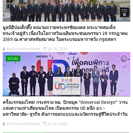
มูลนิธิป่อเต็กตึ๊ง ลงนามถวายพระพรชัยมงคล พระบาทสมเด็จ
พระเจ้าอยู่หัว เนื่องในโอกาสวันเฉลิมพระชนมพรรษา 28 กรกฎาคม
2569 ณ ศาลาสหทัยสมาคม ในพระบรมมหาราชวัง กรุงเทพฯ
BizConnectionNews
Jul 28, 2026
SOCIAL
ครั้งแรกของไทย! กระทรวง พม. ปักหมุด “Universal Design” วาระ
แห่งความเท่าเทียมของไทย เปิดมหกรรม UD ผนึก อว.–
มหาวิทยาลัย–ธุรกิจ ดันการออกแบบและนวัตกรรมสู่ชีวิตประจำวัน
BizConnectionNews
Jul 25, 2026