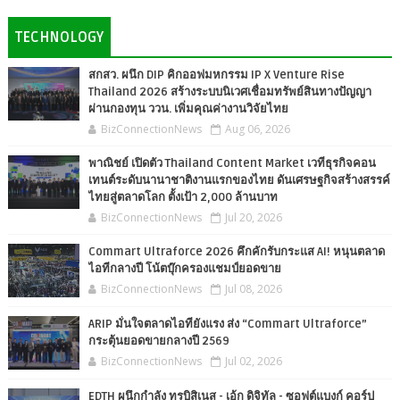
TECHNOLOGY
สกสว. ผนึก DIP คิกออฟมหกรรม IP X Venture Rise
Thailand 2026 สร้างระบบนิเวศเชื่อมทรัพย์สินทางปัญญา
ผ่านกองทุน ววน. เพิ่มคุณค่างานวิจัยไทย
BizConnectionNews
Aug 06, 2026
พาณิชย์ เปิดตัว Thailand Content Market เวทีธุรกิจคอน
เทนต์ระดับนานาชาติงานแรกของไทย ดันเศรษฐกิจสร้างสรรค์
ไทยสู่ตลาดโลก ตั้งเป้า 2,000 ล้านบาท
BizConnectionNews
Jul 20, 2026
Commart Ultraforce 2026 คึกคักรับกระแส AI! หนุนตลาด
ไอทีกลางปี โน้ตบุ๊กครองแชมป์ยอดขาย
BizConnectionNews
Jul 08, 2026
ARIP มั่นใจตลาดไอทียังแรง ส่ง “Commart Ultraforce”
กระตุ้นยอดขายกลางปี 2569
BizConnectionNews
Jul 02, 2026
EDTH ผนึกกำลัง ทรูบิสิเนส - เอ้ก ดิจิทัล - ซอฟต์แบงก์ คอร์ป