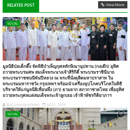
View More
RELATED POST
SOCIAL
มูลนิธิป่อเต็กตึ๊ง จัดพิธีบำเพ็ญกุศลทักษิณานุปทาน (กงเต๊ก) อุทิศ
ถวายพระบรมศพ สมเด็จพระนางเจ้าสิริกิติ์ พระบรมราชินีนาถ
พระบรมราชชนนีพันปีหลวง ณ พระที่นั่งดุสิตมหาปราสาท ใน
พระบรมมหาราชวัง กรุงเทพฯ พร้อมนำเครื่องอุปโภคบริโภคในพิธี
บริจาคให้แก่มูลนิธิเพื่อนพึ่ง (ภา) ยามยาก สภากาชาดไทย เพื่ออุทิศ
ถวายพระกุศลแด่สมเด็จพระเจ้าลูกเธอ เจ้าฟ้าพัชรกิติยาภาฯ
BizConnectionNews
Jul 31, 2026
SOCIAL