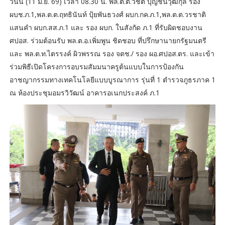
วันนี้ (11 มิ.ย. 69) เวลา 08.30 น. พล.ต.ต.วิชิต บุญชินวุฒิกุล รอง
ผบช.ภ.1,พล.ต.ต.ฤทธินันท์ ปุ้ยพันธวงศ์ ผบก.กค.ภ.1,พล.ต.ต.วรชาติ
แสนคำ ผบก.สส.ภ.1 และ รอง ผบก. ในสังกัด ภ.1 ที่รับผิดชอบงาน
ศปอส. ร่วมต้อนรับ พล.ต.อ.เพิ่มพูน ชิดชอบ ที่ปรึกษานายกรัฐมนตรี
และ พล.ต.ท.ไตรรงค์ ผิวพรรณ รอง จตช./ รอง ผอ.ศปอส.ตร. และเข้า
ร่วมพิธีเปิดโครงการอบรมสัมมนาครูต้นแบบในการป้องกัน
อาชญากรรมทางเทคโนโลยีแบบบูรณาการ รุ่นที่ 1 ตำรวจภูธรภาค 1
ณ ห้องประชุมอมรวิวัฒน์ อาคารอเนกประสงค์ ภ.1