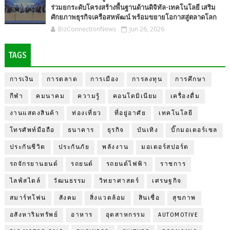
ร่วมยกระดับโครงสร้างพื้นฐานด้านดิจิทัล-เทคโนโลยี เสริม
ศักยภาพธุรกิจเครือสหพัฒน์ พร้อมขยายโอกาสสู่ตลาดโลก
BizConnectionNews
Jun 26, 2026
TAGS
การเงิน
การตลาด
การเมือง
การลงทุน
การศึกษา
กีฬา
คมนาคม
ความรู้
คอนโดมิเนียม
เครื่องดื่ม
งานแสดงสินค้า
ท่องเที่ยว
ที่อยู่อาศัย
เทคโนโลยี
โทรศัพท์มือถือ
ธนาคาร
ธุรกิจ
บันเทิง
บิ๊กมอเตอร์เซล
ประกันชีวิต
ประกันภัย
พลังงาน
มอเตอร์สปอร์ต
รถจักรยานยนต์
รถยนต์
รถยนต์ไฟฟ้า
ราชการ
ไลฟ์สไตล์
วัฒนธรรม
วิทยาศาสตร์
เศรษฐกิจ
สมาร์ทโฟน
สังคม
สิ่งแวดล้อม
สินเชื่อ
สุขภาพ
อสังหาริมทรัพย์
อาหาร
อุตสาหกรรม
AUTOMOTIVE