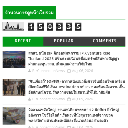
จำนวนการดูหน้าเว็บรวม
1
5
0
3
3
5
RECENT
POPULAR
COMMENTS
สกสว. ผนึก DIP คิกออฟมหกรรม IP X Venture Rise
Thailand 2026 สร้างระบบนิเวศเชื่อมทรัพย์สินทางปัญญา
ผ่านกองทุน ววน. เพิ่มคุณค่างานวิจัยไทย
BizConnectionNews
Aug 06, 2026
"จินเจียอวี้" (金佳遇) ดาราหนังแนวตั้งชาวจีนเยือนไทย เตรียม
เปิดกล้องซีรีส์เรื่อง Destination of Love สะท้อนถึงความเป็น
อัตลักษณ์ความรักความชอบในสถานที่ที่ได้มาสัมผัส
BizConnectionNews
Aug 05, 2026
วัดดวงแขจัดใหญ่! งานแห่เทียนพรรษา 12 นักษัตร ยิ่งใหญ่
อลังการ โชว์ไฮไลต์ "เรือพระที่นั่งสุพรรณหงส์จากขวด
พลาสติก" ผสานประเพณีและสิ่งแวดล้อมอย่างลงตัว
BizConnectionNews
Aug 04, 2026