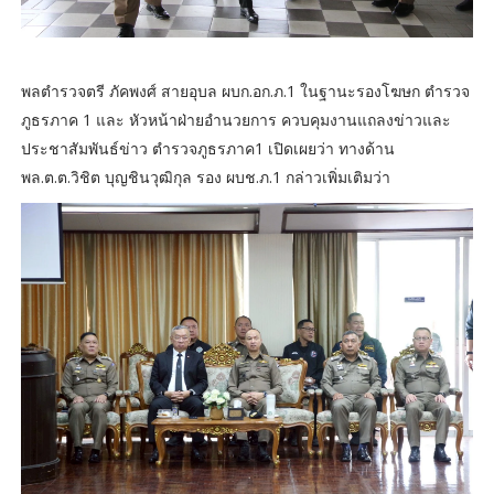
พลตำรวจตรี ภัคพงศ์ สายอุบล ผบก.อก.ภ.1 ในฐานะรองโฆษก ตำรวจ
ภูธรภาค 1 และ หัวหน้าฝ่ายอำนวยการ ควบคุมงานแถลงข่าวและ
ประชาสัมพันธ์ข่าว ตำรวจภูธรภาค1 เปิดเผยว่า ทางด้าน
พล.ต.ต.วิชิต บุญชินวุฒิกุล รอง ผบช.ภ.1 กล่าวเพิ่มเติมว่า