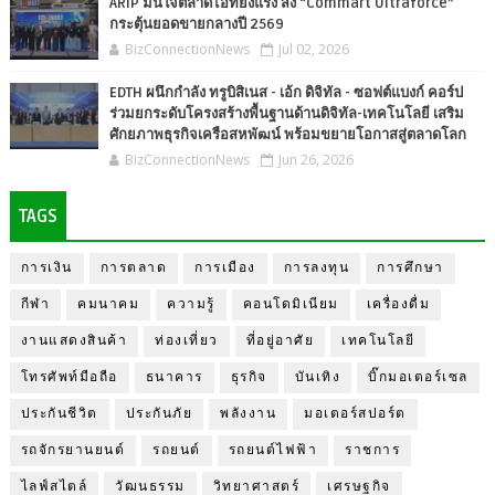
ARIP มั่นใจตลาดไอทียังแรง ส่ง “Commart Ultraforce”
กระตุ้นยอดขายกลางปี 2569
BizConnectionNews
Jul 02, 2026
EDTH ผนึกกำลัง ทรูบิสิเนส - เอ้ก ดิจิทัล - ซอฟต์แบงก์ คอร์ป
ร่วมยกระดับโครงสร้างพื้นฐานด้านดิจิทัล-เทคโนโลยี เสริม
ศักยภาพธุรกิจเครือสหพัฒน์ พร้อมขยายโอกาสสู่ตลาดโลก
BizConnectionNews
Jun 26, 2026
TAGS
การเงิน
การตลาด
การเมือง
การลงทุน
การศึกษา
กีฬา
คมนาคม
ความรู้
คอนโดมิเนียม
เครื่องดื่ม
งานแสดงสินค้า
ท่องเที่ยว
ที่อยู่อาศัย
เทคโนโลยี
โทรศัพท์มือถือ
ธนาคาร
ธุรกิจ
บันเทิง
บิ๊กมอเตอร์เซล
ประกันชีวิต
ประกันภัย
พลังงาน
มอเตอร์สปอร์ต
รถจักรยานยนต์
รถยนต์
รถยนต์ไฟฟ้า
ราชการ
ไลฟ์สไตล์
วัฒนธรรม
วิทยาศาสตร์
เศรษฐกิจ