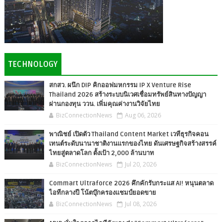
TECHNOLOGY
สกสว. ผนึก DIP คิกออฟมหกรรม IP X Venture Rise
Thailand 2026 สร้างระบบนิเวศเชื่อมทรัพย์สินทางปัญญา
ผ่านกองทุน ววน. เพิ่มคุณค่างานวิจัยไทย
BizConnectionNews
Aug 06, 2026
พาณิชย์ เปิดตัว Thailand Content Market เวทีธุรกิจคอน
เทนต์ระดับนานาชาติงานแรกของไทย ดันเศรษฐกิจสร้างสรรค์
ไทยสู่ตลาดโลก ตั้งเป้า 2,000 ล้านบาท
BizConnectionNews
Jul 20, 2026
Commart Ultraforce 2026 คึกคักรับกระแส AI! หนุนตลาด
ไอทีกลางปี โน้ตบุ๊กครองแชมป์ยอดขาย
BizConnectionNews
Jul 08, 2026