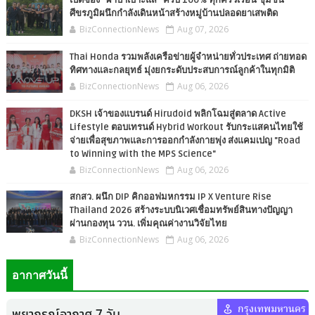
เปิดซอง “ผ้าป่าเบาะแส” ครบ 100% ทุกครัวเรือน ชุมชน
ศีขรภูมิผนึกกำลังเดินหน้าสร้างหมู่บ้านปลอดยาเสพติด
BizConnectionNews
Aug 07, 2026
Thai Honda รวมพลังเครือข่ายผู้จำหน่ายทั่วประเทศ ถ่ายทอด
ทิศทางและกลยุทธ์ มุ่งยกระดับประสบการณ์ลูกค้าในทุกมิติ
BizConnectionNews
Aug 06, 2026
DKSH เจ้าของแบรนด์ Hirudoid พลิกโฉมสู่ตลาด Active
Lifestyle ตอบเทรนด์ Hybrid Workout รับกระแสคนไทยใช้
จ่ายเพื่อสุขภาพและการออกกำลังกายพุ่ง ส่งแคมเปญ "Road
to Winning with the MPS Science"
BizConnectionNews
Aug 06, 2026
สกสว. ผนึก DIP คิกออฟมหกรรม IP X Venture Rise
Thailand 2026 สร้างระบบนิเวศเชื่อมทรัพย์สินทางปัญญา
ผ่านกองทุน ววน. เพิ่มคุณค่างานวิจัยไทย
BizConnectionNews
Aug 06, 2026
อากาศวันนี้