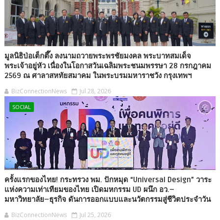
มูลนิธิป่อเต็กตึ๊ง ลงนามถวายพระพรชัยมงคล พระบาทสมเด็จ
พระเจ้าอยู่หัว เนื่องในโอกาสวันเฉลิมพระชนมพรรษา 28 กรกฎาคม
2569 ณ ศาลาสหทัยสมาคม ในพระบรมมหาราชวัง กรุงเทพฯ
BizConnectionNews
Jul 28, 2026
SOCIAL
ครั้งแรกของไทย! กระทรวง พม. ปักหมุด “Universal Design” วาระ
แห่งความเท่าเทียมของไทย เปิดมหกรรม UD ผนึก อว.–
มหาวิทยาลัย–ธุรกิจ ดันการออกแบบและนวัตกรรมสู่ชีวิตประจำวัน
BizConnectionNews
Jul 25, 2026