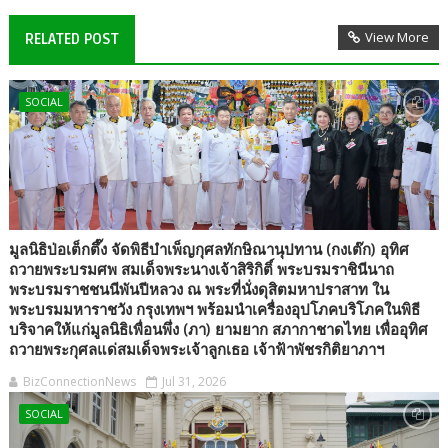
View More
RELATED POST
SOCIAL
มูลนิธิป่อเต็กตึ๊ง จัดพิธีบำเพ็ญกุศลทักษิณานุปทาน (กงเต๊ก) อุทิศ
ถวายพระบรมศพ สมเด็จพระนางเจ้าสิริกิติ์ พระบรมราชินีนาถ
พระบรมราชชนนีพันปีหลวง ณ พระที่นั่งดุสิตมหาปราสาท ใน
พระบรมมหาราชวัง กรุงเทพฯ พร้อมนำเครื่องอุปโภคบริโภคในพิธี
บริจาคให้แก่มูลนิธิเพื่อนพึ่ง (ภา) ยามยาก สภากาชาดไทย เพื่ออุทิศ
ถวายพระกุศลแด่สมเด็จพระเจ้าลูกเธอ เจ้าฟ้าพัชรกิติยาภาฯ
BizConnectionNews
Jul 31, 2026
SOCIAL