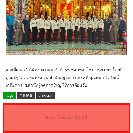
และที่ศาลเจ้าไต้ฮงกง ถนนเจ้าคำรพ พลับพลาไชย กรุงเทพฯ โดยมี
คุณณัฐวัตร ก้อนทอง หน.สำนักกฎหมายและคดี คุณพนา จิรวัฒน์
เสถียร หน.ผ.สำนักผู้จัดการใหญ่ ให้การต้อนรับ.
Tags
# สังคม
# Social
ติดต่อโฆษณาได้ที่นี่