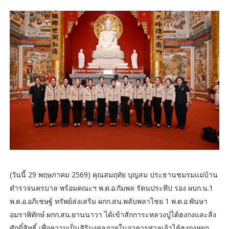
(วันนี้ 29 พฤษภาคม 2569) คุณสมฤทัย บุญสม ประธานชมรมแม่บ้าน
ตำรวจนครบาล พร้อมคณะฯ พ.ต.อ.กัมพล รัตนประทีป รอง ผบก.น.1
พ.ต.อ.อภิเชษฐ์ ทรัพย์ส่งเสริม ผกก.สน.พลับพลาไชย 1 พ.ต.อ.พันษา
อมราพิทักษ์ ผกก.สน.ยานนาวา ได้เข้าสักการะหลวงปู่ไต้ฮงกงและสิ่ง
ศักดิ์สิทธิ์ เพื่อความเป็นสิริมงคลภายในอาคารศาลเจ้าไต้ฮงกงหยก