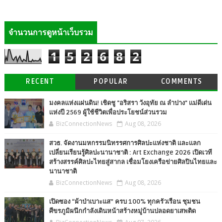
จำนวนการดูหน้าเว็บรวม
1
5
2
6
8
2
RECENT
POPULAR
COMMENTS
มงคลแห่งแผ่นดิน! เชิดชู "อริสรา วังอุทัย ณ ลำปาง" แม่ดีเด่น
แห่งปี 2569 ผู้ใช้ชีวิตเพื่อประโยชน์ส่วนรวม
BizConnectionNews
Aug 08, 2026
สวธ. จัดงานมหกรรมนิทรรศการศิลปะแห่งชาติ และแลก
เปลี่ยนเรียนรู้ศิลปะนานาชาติ : Art Exchange 2026 เปิดเวที
สร้างสรรค์ศิลปะไทยสู่สากล เชื่อมโยงเครือข่ายศิลปินไทยและ
นานาชาติ
BizConnectionNews
Aug 08, 2026
เปิดซอง “ผ้าป่าเบาะแส” ครบ 100% ทุกครัวเรือน ชุมชน
ศีขรภูมิผนึกกำลังเดินหน้าสร้างหมู่บ้านปลอดยาเสพติด