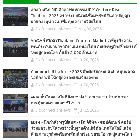
สกสว. ผนึก DIP คิกออฟมหกรรม IP X Venture Rise
Thailand 2026 สร้างระบบนิเวศเชื่อมทรัพย์สินทางปัญญา
ผ่านกองทุน ววน. เพิ่มคุณค่างานวิจัยไทย
BizConnectionNews
Aug 06, 2026
พาณิชย์ เปิดตัว Thailand Content Market เวทีธุรกิจคอน
เทนต์ระดับนานาชาติงานแรกของไทย ดันเศรษฐกิจสร้างสรรค์
ไทยสู่ตลาดโลก ตั้งเป้า 2,000 ล้านบาท
BizConnectionNews
Jul 20, 2026
Commart Ultraforce 2026 คึกคักรับกระแส AI! หนุนตลาด
ไอทีกลางปี โน้ตบุ๊กครองแชมป์ยอดขาย
BizConnectionNews
Jul 08, 2026
ARIP มั่นใจตลาดไอทียังแรง ส่ง “Commart Ultraforce”
กระตุ้นยอดขายกลางปี 2569
BizConnectionNews
Jul 02, 2026
EDTH ผนึกกำลัง ทรูบิสิเนส - เอ้ก ดิจิทัล - ซอฟต์แบงก์ คอร์ป
ร่วมยกระดับโครงสร้างพื้นฐานด้านดิจิทัล-เทคโนโลยี เสริม
ศักยภาพธุรกิจเครือสหพัฒน์ พร้อมขยายโอกาสสู่ตลาดโลก