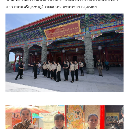
ขาว ถนนเจริญราษฎร์ เขตสาทร ยานนาวา กรุงเทพฯ