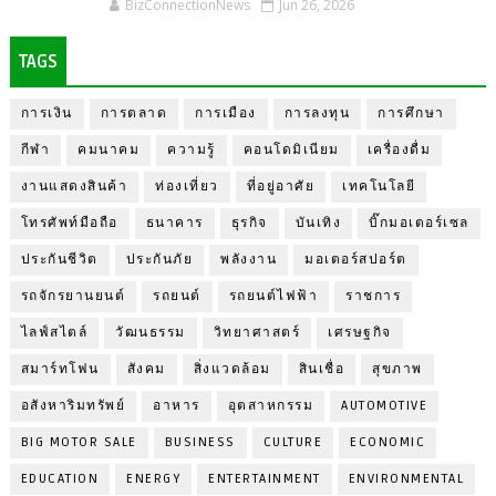
BizConnectionNews
Jun 26, 2026
TAGS
การเงิน
การตลาด
การเมือง
การลงทุน
การศึกษา
กีฬา
คมนาคม
ความรู้
คอนโดมิเนียม
เครื่องดื่ม
งานแสดงสินค้า
ท่องเที่ยว
ที่อยู่อาศัย
เทคโนโลยี
โทรศัพท์มือถือ
ธนาคาร
ธุรกิจ
บันเทิง
บิ๊กมอเตอร์เซล
ประกันชีวิต
ประกันภัย
พลังงาน
มอเตอร์สปอร์ต
รถจักรยานยนต์
รถยนต์
รถยนต์ไฟฟ้า
ราชการ
ไลฟ์สไตล์
วัฒนธรรม
วิทยาศาสตร์
เศรษฐกิจ
สมาร์ทโฟน
สังคม
สิ่งแวดล้อม
สินเชื่อ
สุขภาพ
อสังหาริมทรัพย์
อาหาร
อุตสาหกรรม
AUTOMOTIVE
BIG MOTOR SALE
BUSINESS
CULTURE
ECONOMIC
EDUCATION
ENERGY
ENTERTAINMENT
ENVIRONMENTAL